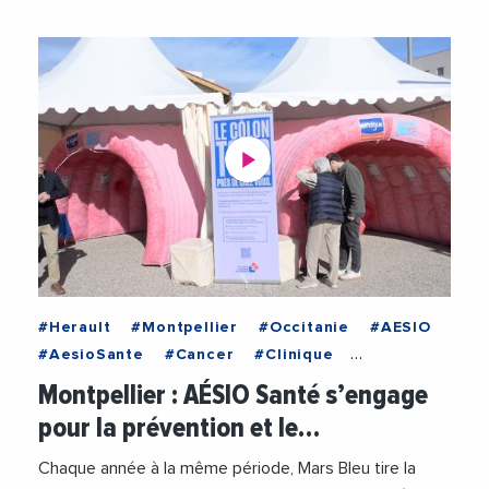
#Herault
#Montpellier
#Occitanie
#AESIO
#AesioSante
#Cancer
#Clinique
#JeanMarcGaffard
#Medecine
#Medecins
Montpellier : AÉSIO Santé s’engage
#Prevention
#PreventionSante
#Sante
pour la prévention et le…
#Videos
Chaque année à la même période, Mars Bleu tire la