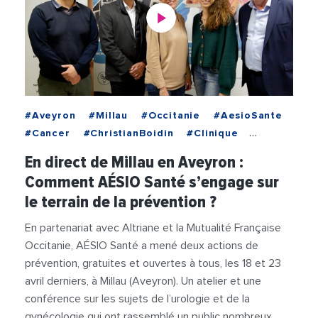
#Aveyron
#Millau
#Occitanie
#AesioSante
#Cancer
#ChristianBoidin
#Clinique
#Depistage
#JeanMarcGaffard
#Medecine
En direct de Millau en Aveyron :
#Medecins
#Prevention
#PreventionSante
Comment AÉSIO Santé s’engage sur
#Sante
#Videos
le terrain de la prévention ?
En partenariat avec Altriane et la Mutualité Française
Occitanie, AÉSIO Santé a mené deux actions de
prévention, gratuites et ouvertes à tous, les 18 et 23
avril derniers, à Millau (Aveyron). Un atelier et une
conférence sur les sujets de l’urologie et de la
gynécologie qui ont rassemblé un public nombreux,