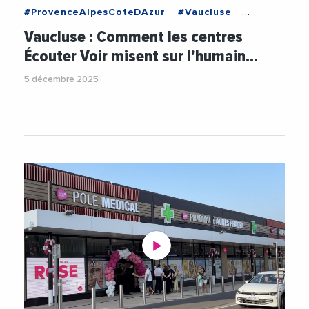
#ProvenceAlpesCoteDAzur
#Vaucluse
#AesioSante
#Economie
#PreventionSante
Vaucluse : Comment les centres
#Sante
#Videos
#VieDesEntreprises
Écouter Voir misent sur l'humain…
5 décembre 2025