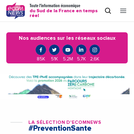
Toute l'information économique
du Sud de la France en temps
réel
Nos audiences sur les réseaux sociaux
85K
51K
5,2M
5,7K
2,6K
LA SÉLECTION D'ECOMNEWS
#PreventionSante