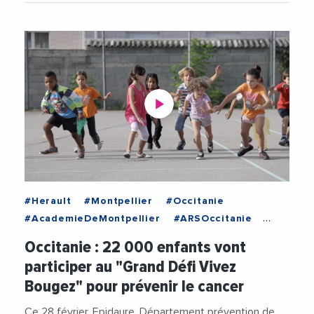
#Herault
#Montpellier
#Occitanie
#AcademieDeMontpellier
#ARSOccitanie
#MarcYchou
#Prevention
#PreventionSante
Occitanie : 22 000 enfants vont
#Sante
#Sport
#Videos
participer au "Grand Défi Vivez
Bougez" pour prévenir le cancer
Ce 28 février, Epidaure, Département prévention de