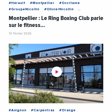
#Herault
#Montpellier
#Occitanie
#GroupeNicollin
#OlivierNicollin
#PreventionSante
#Sante
#Sport
Montpellier : Le Ring Boxing Club parie
#VieDesEntreprises
sur le fitness…
10 février 2026
#Avignon
#Carpentras
#Orange