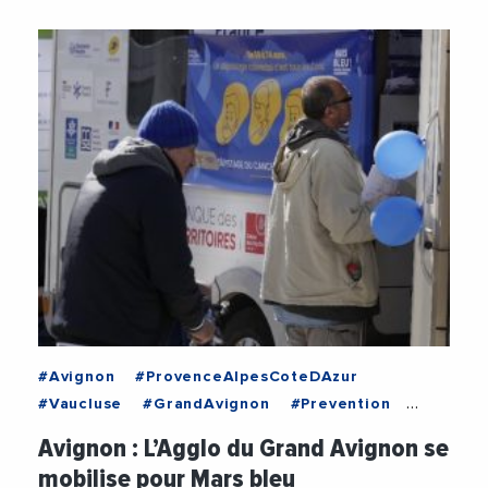
#Avignon
#ProvenceAlpesCoteDAzur
#Vaucluse
#GrandAvignon
#Prevention
#PreventionSante
#Sante
#SantePublique
Avignon : L’Agglo du Grand Avignon se
mobilise pour Mars bleu