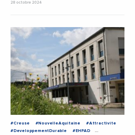
28 octobre 2024
#Creuse
#NouvelleAquitaine
#Attractivite
#DeveloppementDurable
#EHPAD