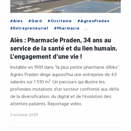
#Ales
#Gard
#Occitanie
#AgnesPraden
#Entrepreneuriat
#Pharmacie
#PreventionSante
#Sante
#Videos
Alès : Pharmacie Praden, 34 ans au
#VieDesEntreprises
service de la santé et du lien humain.
L'engagement d'une vie !
Installée en 1991 dans "la plus petite pharmacie d'Alès",
Agnès Praden dirige aujourd'hui une entreprise de 43
salariés sur 1 510 m². Un parcours qui illustre les
profondes mutations d'un secteur confronté aux défis
de la diversification, du digital et de l'évolution des
attentes patients. Reportage vidéo.
3 octobre 2025