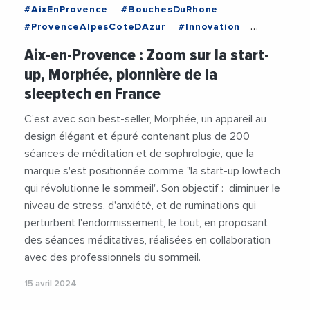
#AixEnProvence
#BouchesDuRhone
#ProvenceAlpesCoteDAzur
#Innovation
#PreventionSante
#Sante
#StartUp
Aix-en-Provence : Zoom sur la start-
#VieDesEntreprises
up, Morphée, pionnière de la
sleeptech en France
C'est avec son best-seller, Morphée, un appareil au
design élégant et épuré contenant plus de 200
séances de méditation et de sophrologie, que la
marque s'est positionnée comme "la start-up lowtech
qui révolutionne le sommeil". Son objectif : diminuer le
niveau de stress, d'anxiété, et de ruminations qui
perturbent l'endormissement, le tout, en proposant
des séances méditatives, réalisées en collaboration
avec des professionnels du sommeil.
15 avril 2024