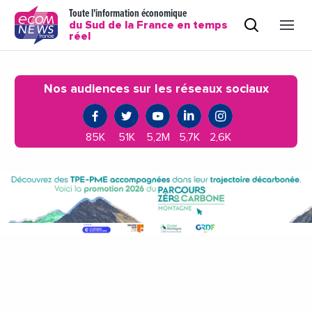
Toute l'information économique
du Sud de la France en temps
réel
Nos audiences sur les réseaux sociaux
85K
51K
5,2M
5,7K
2,6K