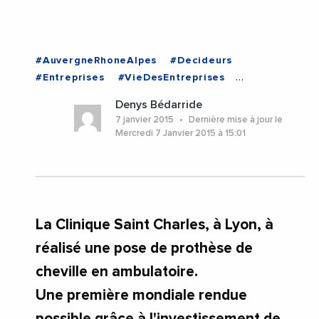
#AuvergneRhoneAlpes
#Decideurs
#Entreprises
#VieDesEntreprises
#AuvergneRhoneAlpes
Denys Bédarride
7 janvier 2015
Dernière mise à jour le
Mercredi 7 Janvier 2015 à 15:01
La Clinique Saint Charles, à Lyon, à
réalisé une pose de prothèse de
cheville en ambulatoire.
Une première mondiale rendue
possible grâce à l'investissement de