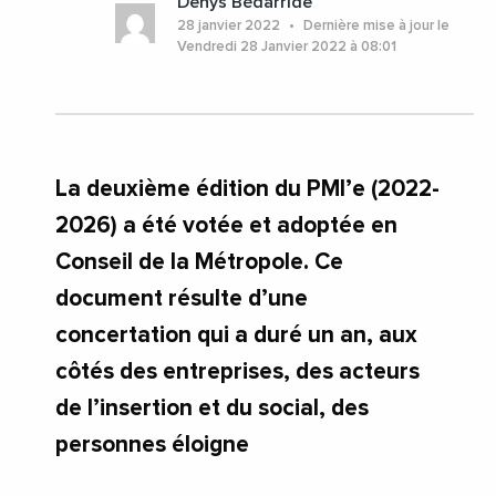
Denys Bédarride
#MetropoleDeLyon
#AuvergneRhoneAlpes
28 janvier 2022
Dernière mise à jour le
#Lyon
Vendredi 28 Janvier 2022 à 08:01
La deuxième édition du PMI’e (2022-
2026) a été votée et adoptée en
Conseil de la Métropole. Ce
document résulte d’une
concertation qui a duré un an, aux
côtés des entreprises, des acteurs
de l’insertion et du social, des
personnes éloigne