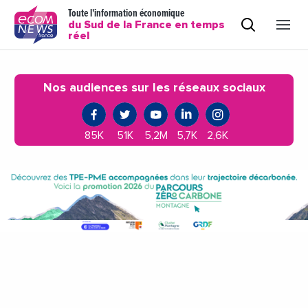
Toute l'information économique
du Sud de la France en temps
réel
Nos audiences sur les réseaux sociaux
85K
51K
5,2M
5,7K
2,6K