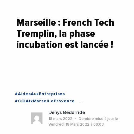
Marseille : French Tech
Tremplin, la phase
incubation est lancée !
#AidesAuxEntreprises
#CCIAixMarseilleProvence
#FrenchTechMarseille
#Incubateur
Denys Bédarride
#JeanLucChauvin
#Marseille
18 mars 2022
Dernière mise à jour le
#ProvenceAlpesCoteDAzur
#StartUp
Vendredi 18 Mars 2022 à 09:03
#BouchesDuRhone
#Marseille