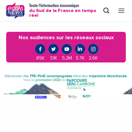
Toute l'information économique
du Sud de la France en temps
réel
Nos audiences sur les réseaux sociaux
85K
51K
5,2M
5,7K
2,6K