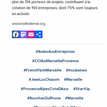
plus de
314
porteurs de projets, contribuant à la
création de
193
entreprises, dont 75% sont toujours
en activité.
www.belledemai.org
Facebook
Mastodon
Email
Share
#AidesAuxEntreprises
#CCIAixMarseilleProvence
#FrenchTechMarseille
#Incubateur
#JeanLucChauvin
#Marseille
#ProvenceAlpesCoteDAzur
#StartUp
#BouchesDuRhone
#Marseille