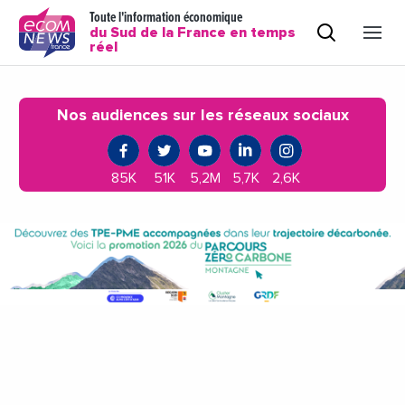
Toute l'information économique
du Sud de la France en temps
réel
Nos audiences sur les réseaux sociaux
85K
51K
5,2M
5,7K
2,6K