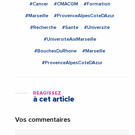
#Cancer
#CMACGM
#Formation
#Marseille
#ProvenceAlpesCoteDAzur
#Recherche
#Sante
#Universite
#UniversiteAixMarseille
#BouchesDuRhone
#Marseille
#ProvenceAlpesCoteDAzur
RÉAGISSEZ
à cet article
Vos commentaires