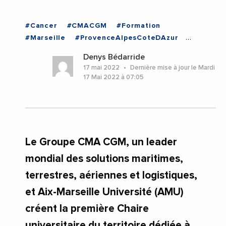
#Cancer
#CMACGM
#Formation
#Marseille
#ProvenceAlpesCoteDAzur
#Recherche
#Sante
#Universite
Denys Bédarride
#UniversiteAixMarseille
#BouchesDuRhone
17 mai 2022
Dernière mise à jour le Mardi
#Marseille
#ProvenceAlpesCoteDAzur
17 Mai 2022 à 07:05
Le Groupe CMA CGM, un leader
mondial des solutions maritimes,
terrestres, aériennes et logistiques,
et Aix-Marseille Université (AMU)
créent la première Chaire
universitaire du territoire dédiée à