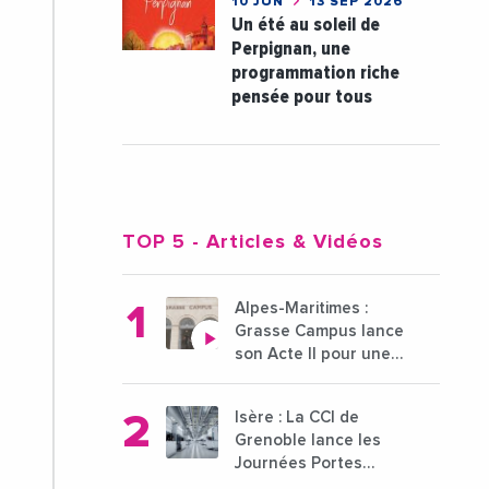
10 JUN
13 SEP 2026
Un été au soleil de
Perpignan, une
programmation riche
pensée pour tous
TOP 5
- Articles & Vidéos
Alpes-Maritimes :
Grasse Campus lance
son Acte II pour une
nouvelle étape
ambitieuse pour
Isère : La CCI de
l'enseignement
Grenoble lance les
supérieur
Journées Portes
Ouvertes des