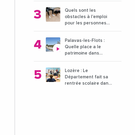
entreprises du 15 au
Quels sont les
21 octobre 2024
obstacles à l’emploi
pour les personnes
déficientes visuelles ?
Palavas-les-Flots :
Quelle place a le
patrimoine dans
l'attractivité de la ville
?
Lozère : Le
Département fait sa
rentrée scolaire dans
les collèges lozériens