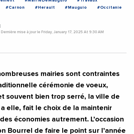
gement
#MairieDeMauguio
#Travaux
#Carnon
#Herault
#Mauguio
#Occitanie
t
Dernière mise à jour le Friday, January 17, 2025 At 9:30 AM
nombreuses mairies sont contraintes
raditionnelle cérémonie de voeux,
 souvent bien trop serré, la ville de
elle, fait le choix de la maintenir
t des économies autrement. L’occasion
n Bourrel de faire le point sur l’année