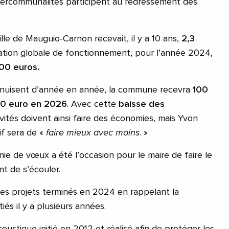
tercommunalités participent au redressement des
ille de Mauguio-Carnon recevait, il y a 10 ans,
2,3
ation globale de fonctionnement, pour l’année 2024,
00 euros.
enuisent d’année en année, la commune recevra
100
0 euro en 2026
. Avec cette
baisse des
tivités doivent ainsi faire des économies, mais Yvon
tif sera de «
faire mieux avec moins
. »
ie de vœux a été l’occasion pour le maire de faire le
nt de s’écouler.
les projets terminés en 2024 en rappelant la
itiés il y a plusieurs années.
coustique initié en 2012 et réalisé afin de protéger les