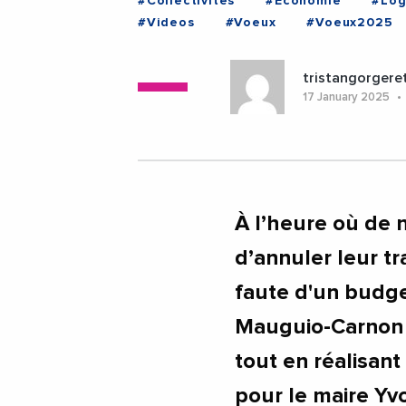
#Collectivites
#Economie
#Lo
#Videos
#Voeux
#Voeux2025
tristangorgere
17 January 2025
À l’heure où de 
d’annuler leur t
faute d'un budget
Mauguio-Carnon a 
tout en réalisan
pour le maire Yvo