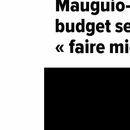
Mauguio-
budget se
« faire m