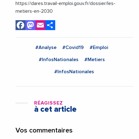
https://dares.travail-emploi.gouv.fr/dossier/les-
metiers-en-2030
Facebook
Mastodon
Email
Share
#Analyse
#Covid19
#Emploi
#InfosNationales
#Metiers
#InfosNationales
RÉAGISSEZ
à cet article
Vos commentaires