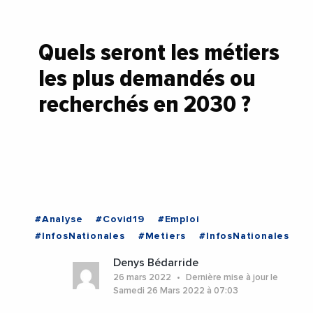
Quels seront les métiers
les plus demandés ou
recherchés en 2030 ?
#Analyse
#Covid19
#Emploi
#InfosNationales
#Metiers
#InfosNationales
Denys Bédarride
26 mars 2022
Dernière mise à jour le
Samedi 26 Mars 2022 à 07:03