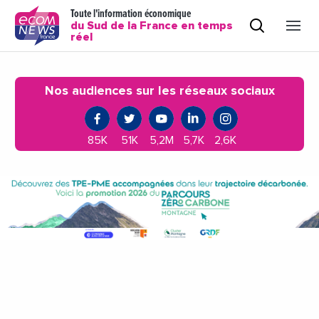
Toute l'information économique
du Sud de la France en temps
réel
Nos audiences sur les réseaux sociaux
85K
51K
5,2M
5,7K
2,6K