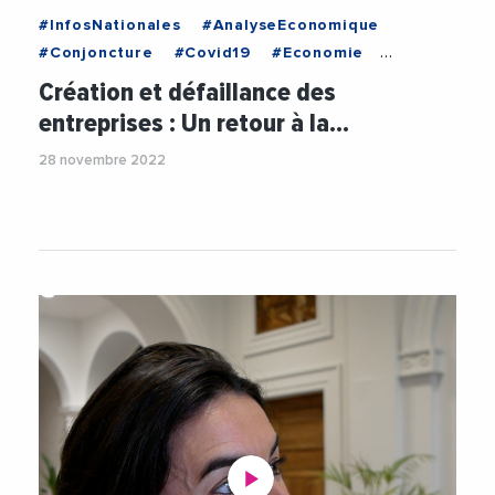
#InfosNationales
#AnalyseEconomique
#Conjoncture
#Covid19
#Economie
#Entreprises
#Industrie
Création et défaillance des
entreprises : Un retour à la…
28 novembre 2022