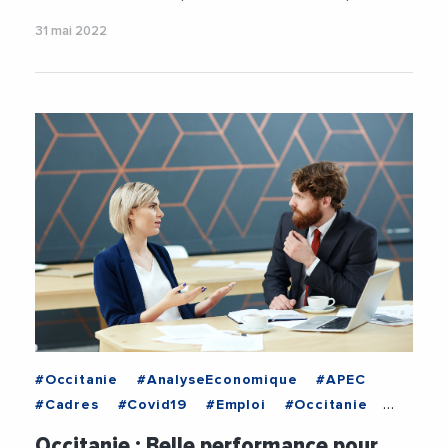
31 mai 2022
#Occitanie
#AnalyseEconomique
#APEC
#Cadres
#Covid19
#Emploi
#Occitanie
#Recrutement
Occitanie : Belle performance pour