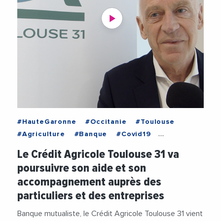
#HauteGaronne
#Occitanie
#Toulouse
#Agriculture
#Banque
#Covid19
#CreditAgricoleToulouse31
#Economie
Le Crédit Agricole Toulouse 31 va
#Entreprises
#Financement
#FranceRelance
poursuivre son aide et son
#HauteGaronne
#Immobilier
#Occitanie
accompagnement auprès des
#Partenariat
#Territoire
#Toulouse
particuliers et des entreprises
#TransitionEnergetique
#Ukraine
#Videos
Banque mutualiste, le Crédit Agricole Toulouse 31 vient