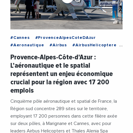
#Cannes
#ProvenceAlpesCoteDAzur
#Aeronautique
#Airbus
#AirbusHelicoptere
#AixMarseilleMetropole
#AnalyseEconomique
Provence-Alpes-Côte-d'Azur :
#Cannes
#Covid19
#Emploi
#INSEE
L’aéronautique et le spatial
#ProvenceAlpesCoteDAzur
#Spatial
#Videos
représentent un enjeu économique
crucial pour la région avec 17 200
emplois
Cinquième pôle aéronautique et spatial de France, la
Région sud concentre 289 sites sur le territoire,
employant 17 200 personnes dans cette filière axée
sur deux pôles, à Marignane et Cannes, avec pour
leaders Airbus Helicopters et Thales Alenia Spa