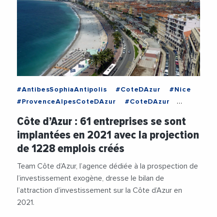
#AntibesSophiaAntipolis
#CoteDAzur
#Nice
#ProvenceAlpesCoteDAzur
#CoteDAzur
#Covid19
#Emploi
#Entreprises
#Nice
Côte d’Azur : 61 entreprises se sont
#Numerique
#ProvenceAlpesCoteDAzur
implantées en 2021 avec la projection
#SophiaAntipolis
de 1228 emplois créés
Team Côte d’Azur, l’agence dédiée à la prospection de
l’investissement exogène, dresse le bilan de
l’attraction d’investissement sur la Côte d’Azur en
2021.