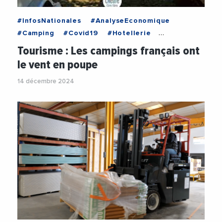
#InfosNationales
#AnalyseEconomique
#Camping
#Covid19
#Hotellerie
#HotellerieRestauration
#Ski
Tourisme : Les campings français ont
#StationsDeSki
#Tourisme
#Vacances
le vent en poupe
14 décembre 2024