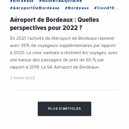
#Bordeaux
#NouvelleAquitaine
#AeroportDeBordeaux
#Bordeaux
#Covid19
#Economie
#Environnement
Aéroport de Bordeaux : Quelles
#NouvelleAquitaine
#Transports
perspectives pour 2022 ?
En 2021, l’activité de l’Aéroport de Bordeaux re­prend
avec 35% de voyageurs supplémentaires par rapport
à 2020. La crise sanitaire a restreint les voyages, avec
une baisse des passagers de près de 60 % par
rapport à 2019. La SA Aéroport de Bordeaux-
3 février 2022
PLUS D'ARTICLES