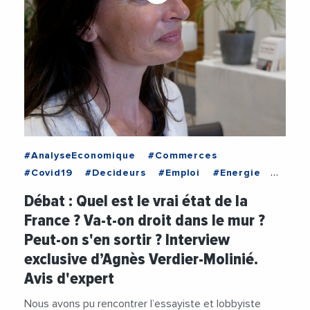
#AnalyseEconomique
#Commerces
#Covid19
#Decideurs
#Emploi
#Energie
#Entreprises
#Fiscalite
#PME
#Politique
Débat : Quel est le vrai état de la
#Ukraine
#Videos
France ? Va-t-on droit dans le mur ?
Peut-on s'en sortir ? Interview
exclusive d’Agnès Verdier-Molinié.
Avis d'expert
Nous avons pu rencontrer l’essayiste et lobbyiste