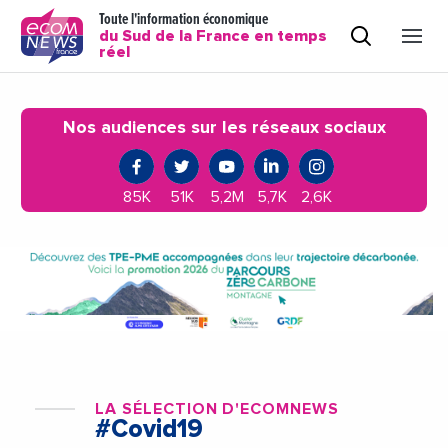
Toute l'information économique
du Sud de la France en temps
réel
Nos audiences sur les réseaux sociaux
85K
51K
5,2M
5,7K
2,6K
LA SÉLECTION D'ECOMNEWS
#Covid19