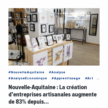
#NouvelleAquitaine
#Analyse
#AnalyseEconomique
#Apprentissage
#Art
#Artisanat
#Artisans
#CMA
Nouvelle-Aquitaine : La création
#CMANouvelleAquitaine
#Covid19
d’entreprises artisanales augmente
#Economie
#Emploi
#Entreprises
de 83% depuis…
#Formation
#Menuiserie
#Mode