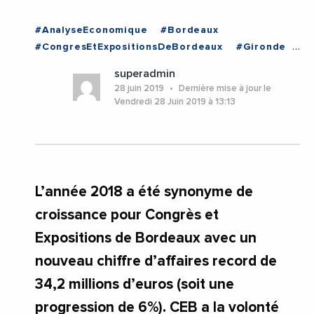
#AnalyseEconomique
#Bordeaux
#CongresEtExpositionsDeBordeaux
#Gironde
#NouvelleAquitaine
#Salon
#Tourisme
superadmin
#Videos
#Bordeaux
#Gironde
28 juin 2019
Dernière mise à jour le
#NouvelleAquitaine
Vendredi 28 Juin 2019 à 13:13
L’année 2018 a été synonyme de
croissance pour Congrès et
Expositions de Bordeaux avec un
nouveau chiffre d’affaires record de
34,2 millions d’euros (soit une
progression de 6%). CEB a la volonté