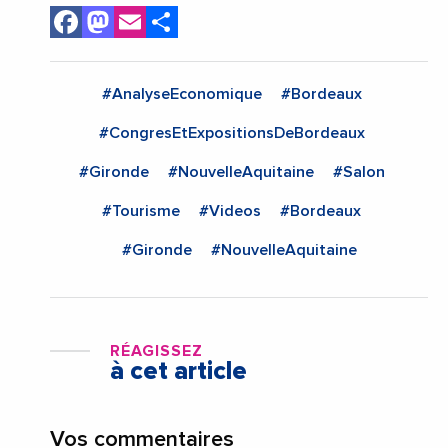
Facebook
Mastodon
Email
Share
#AnalyseEconomique
#Bordeaux
#CongresEtExpositionsDeBordeaux
#Gironde
#NouvelleAquitaine
#Salon
#Tourisme
#Videos
#Bordeaux
#Gironde
#NouvelleAquitaine
RÉAGISSEZ
à cet article
Vos commentaires