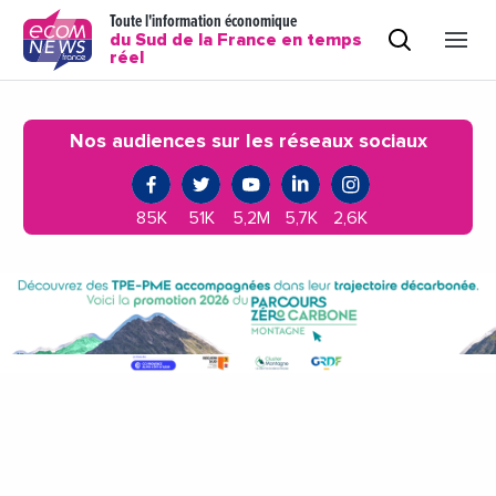
Toute l'information économique
du Sud de la France en temps
réel
Nos audiences sur les réseaux sociaux
85K
51K
5,2M
5,7K
2,6K