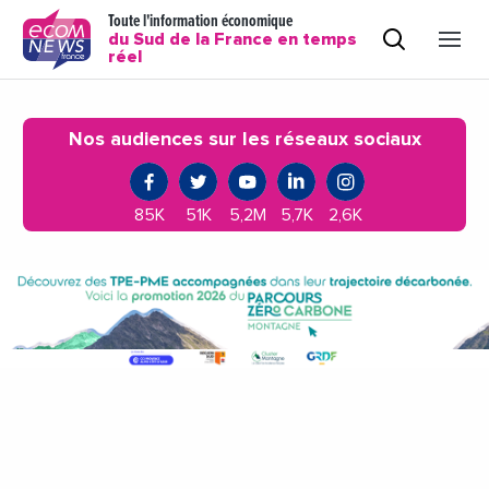
Toute l'information économique
du Sud de la France en temps
réel
Nos audiences sur les réseaux sociaux
85K
51K
5,2M
5,7K
2,6K