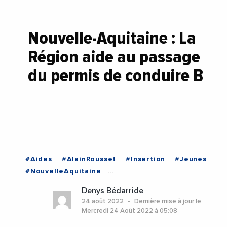
Nouvelle-Aquitaine : La
Région aide au passage
du permis de conduire B
#Aides
#AlainRousset
#Insertion
#Jeunes
#NouvelleAquitaine
#RegionNouvelleAquitaine
#Voitures
Denys Bédarride
#NouvelleAquitaine
24 août 2022
Dernière mise à jour le
Mercredi 24 Août 2022 à 05:08