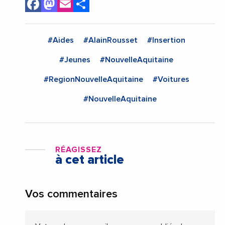
Facebook
Mastodon
Email
Share
#Aides
#AlainRousset
#Insertion
#Jeunes
#NouvelleAquitaine
#RegionNouvelleAquitaine
#Voitures
#NouvelleAquitaine
RÉAGISSEZ
à cet article
Vos commentaires