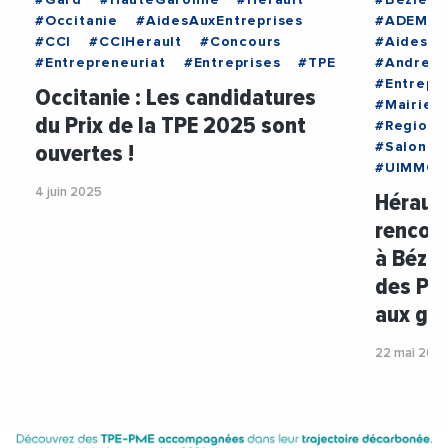
#Occitanie
#AidesAuxEntreprises
#ADEME
#CCI
#CCIHerault
#Concours
#AidesAu
#Entrepreneuriat
#Entreprises
#TPE
#AndreDe
#Entrepr
Occitanie : Les candidatures
#MairieD
du Prix de la TPE 2025 sont
#RegionO
ouvertes !
#Salon
#UIMMOcc
4 juin 2025
Hérault
rencont
à Bézie
des PME
aux gr
22 mai 202