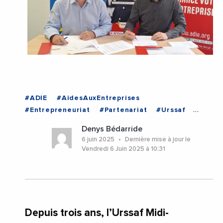
#ADIE
#AidesAuxEntreprises
#Entrepreneuriat
#Partenariat
#Urssaf
#UrssafOccitanie
#Occitanie
Denys Bédarride
6 juin 2025
Dernière mise à jour le
Vendredi 6 Juin 2025 à 10:31
Depuis trois ans, l’Urssaf Midi-