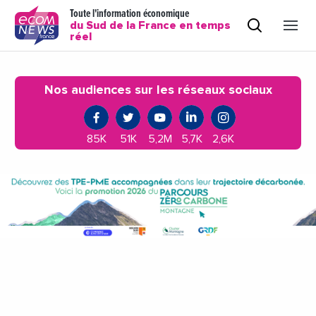
Toute l'information économique
du Sud de la France en temps
réel
Nos audiences sur les réseaux sociaux
85K
51K
5,2M
5,7K
2,6K