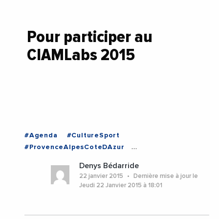
Pour participer au
CIAMLabs 2015
#Agenda
#CultureSport
#ProvenceAlpesCoteDAzur
#ProvenceAlpesCoteDAzur
Denys Bédarride
22 janvier 2015
Dernière mise à jour le
Jeudi 22 Janvier 2015 à 18:01