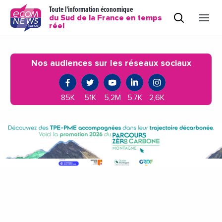
Toute l'information économique
du Sud de la France en temps
réel
Nos audiences sur les réseaux sociaux
85K
51K
5,2M
5,7K
2,6K