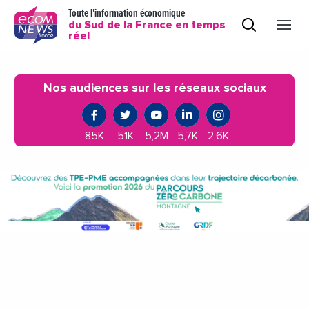
Toute l'information économique
du Sud de la France en temps
réel
Nos audiences sur les réseaux sociaux
85K
51K
5,2M
5,7K
2,6K