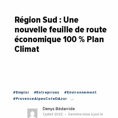
Région Sud : Une
nouvelle feuille de route
économique 100 % Plan
Climat
#Emploi
#Entreprises
#Environnement
#ProvenceAlpesCoteDAzur
#RegionSudProvenceAlpesCoteDAzur
Denys Bédarride
#RenaudMuselier
#ProvenceAlpesCoteDAzur
1 juillet 2022
Dernière mise à jour le