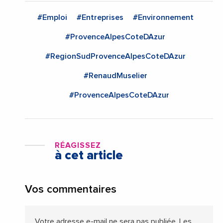
#Emploi
#Entreprises
#Environnement
#ProvenceAlpesCoteDAzur
#RegionSudProvenceAlpesCoteDAzur
#RenaudMuselier
#ProvenceAlpesCoteDAzur
RÉAGISSEZ
à cet article
Vos commentaires
Votre adresse e-mail ne sera pas publiée.
Les