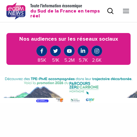
Toute l'information économique
du Sud de la France en temps
réel
Nos audiences sur les réseaux sociaux
85K
51K
5,2M
5,7K
2,6K