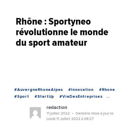
Rhône : Sportyneo
révolutionne le monde
du sport amateur
#AuvergneRhoneAlpes
#Innovation
#Rhone
#Sport
#StartUp
#VieDesEntreprises
#AuvergneRhoneAlpes
redaction
11 juillet 2022
Dernière mise à jour le
Lundi 11 Juillet 2022 à 08:07