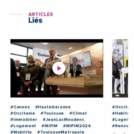
ARTICLES
Liés
#Cannes
#HauteGaronne
#Occitan
#Occitanie
#Toulouse
#Climat
#Habitat
#Immobilier
#JeanLucMoudenc
#Logemen
#Logement
#MIPIM
#MIPIM2024
#Renovat
#Mobilite
#ToulouseMetropole