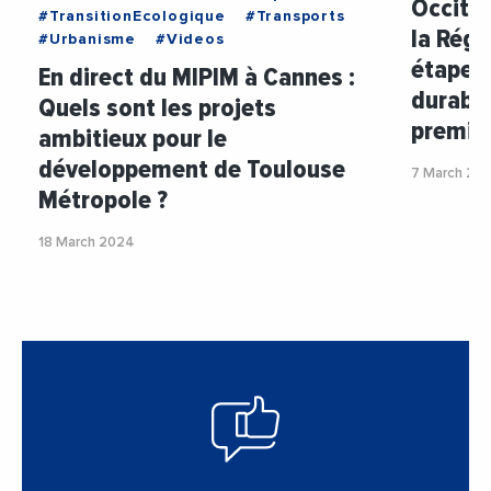
Occitan
#TransitionEcologique
#Transports
la Régi
#Urbanisme
#Videos
étape d
En direct du MIPIM à Cannes :
durable
Quels sont les projets
premiè
ambitieux pour le
développement de Toulouse
7 March 20
Métropole ?
18 March 2024