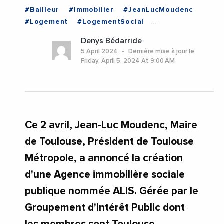
#Bailleur
#Immobilier
#JeanLucMoudenc
#Logement
#LogementSocial
#ToulouseMetropole
#HauteGaronne
Denys Bédarride
#Occitanie
#Toulouse
5 April 2024
Dernière mise à jour le
Friday, April 5, 2024 At 9:00 AM
Ce 2 avril, Jean-Luc Moudenc, Maire
de Toulouse, Président de Toulouse
Métropole, a annoncé la création
d'une Agence immobilière sociale
publique nommée ALIS. Gérée par le
Groupement d'Intérêt Public dont