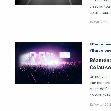
autorités on
c’est au tou
collimateur 
16 avril 2018
#Barcelon
#Barcelon
#Politique
Réaména
Colau so
Un nouveau c
bon nombre d
Maire de Bar
conseil munic
12 février 201