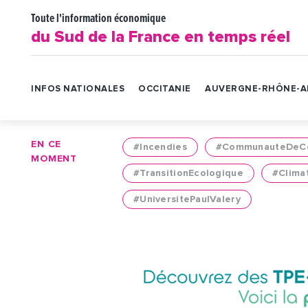
Toute l'information économique
du Sud de la France en temps réel
INFOS NATIONALES
OCCITANIE
AUVERGNE-RHÔNE-A
EN CE
#Incendies
#CommunauteDeCo
MOMENT
#TransitionEcologique
#Clima
#UniversitePaulValery