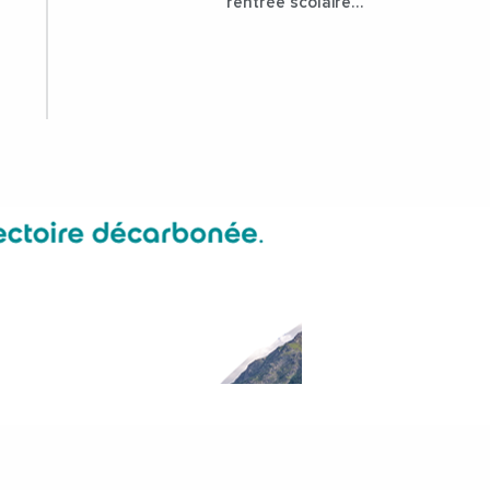
rentrée scolaire
dans les collèges
lozériens