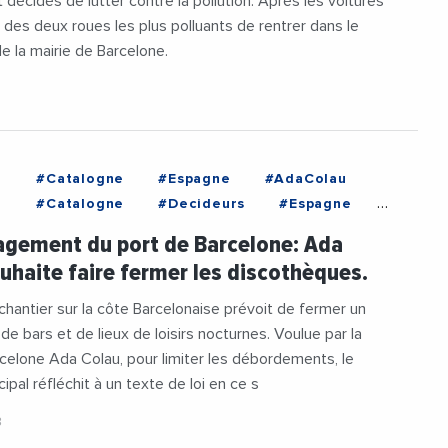
t décidés de lutter contre la pollution. Après les voitures
r des deux roues les plus polluants de rentrer dans le
de la mairie de Barcelone.
e
#Catalogne
#Espagne
#AdaColau
e
#Catalogne
#Decideurs
#Espagne
#Tourisme
gement du port de Barcelone: Ada
uhaite faire fermer les discothèques.
hantier sur la côte Barcelonaise prévoit de fermer un
e bars et de lieux de loisirs nocturnes. Voulue par la
celone Ada Colau, pour limiter les débordements, le
ipal réfléchit à un texte de loi en ce s
8