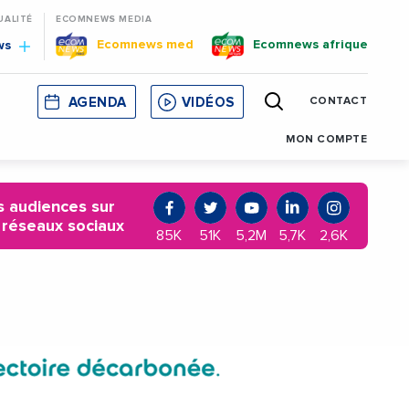
UALITÉ
ECOMNEWS MEDIA
Ecomnews med
Ecomnews afrique
ws
AGENDA
VIDÉOS
CONTACT
E
CORSE
MONACO
CATALOGNE
MON COMPTE
 audiences sur
 réseaux sociaux
85K
51K
5,2M
5,7K
2,6K