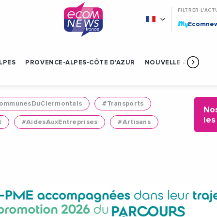
FILTRER L'ACT
My
Ecomne
LPES
PROVENCE-ALPES-CÔTE D'AZUR
NOUVELLE AQUITAIN
mmunesDuClermontais
#Transports
Nos
les
t
#AidesAuxEntreprises
#Artisans