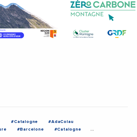
e
#Catalogne
#AdaColau
ure
#Barcelone
#Catalogne