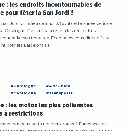
#InstitutFrancaisDeBarcelone
e : les endroits incontournables de
Barcelone
#Musee
#ParlementDeCatalogne
e pour fêter la San Jordi !
 San Jordi qui a lieu ce lundi 23 avril cette année célèbre
 la Catalogne. Des animations et des rencontres
ponctuent la manifestation. Ecomnews vous dit que faire
int pour les Barcelonais !
e
#Catalogne
#AdaColau
e
#Catalogne
#Transports
e : les motos les plus polluantes
 à restrictions
ement sur deux se fait en deux roues à Barcelone, les