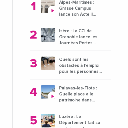
Alpes-Maritimes :
Grasse Campus
lance son Acte II
pour une nouvelle
étape ambitieuse
Isère : La CCI de
pour l'enseignement
Grenoble lance les
supérieur
Journées Portes
Ouvertes des
entreprises du 15 au
Quels sont les
21 octobre 2024
obstacles à l’emploi
pour les personnes
déficientes visuelles
?
Palavas-les-Flots :
Quelle place a le
patrimoine dans
l'attractivité de la
ville ?
Lozère : Le
Département fait sa