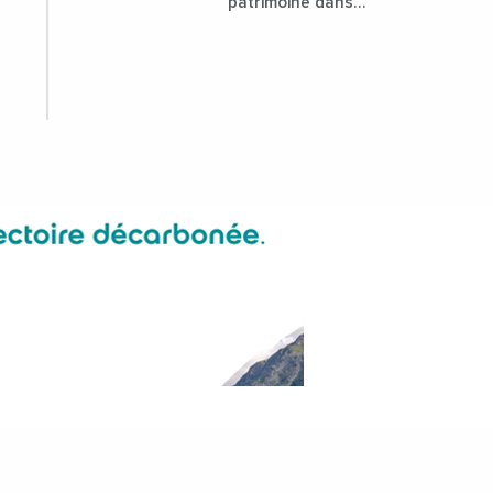
patrimoine dans
l'attractivité de la
ville ?