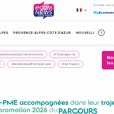
FILTRER L'ACT
My
Ecomne
LPES
PROVENCE-ALPES-CÔTE D'AZUR
NOUVELLE AQUITAIN
mmunesDuClermontais
#Transports
Nos
les
t
#AidesAuxEntreprises
#Artisans