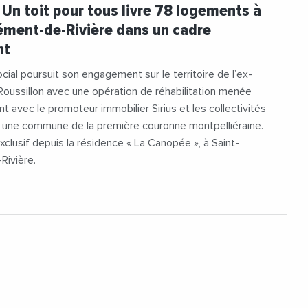
r
#JeromePouget
#Logement
: Un toit pour tous livre 78 logements à
Social
#MichelCavaillon
#Mixite
ément-de-Rivière dans un cadre
rty
#Sirius
#UnToitPourTous
nt
#VilleDeSaintClementDeRiviere
ocial poursuit son engagement sur le territoire de l’ex-
oussillon avec une opération de réhabilitation menée
t avec le promoteur immobilier Sirius et les collectivités
s une commune de la première couronne montpelliéraine.
clusif depuis la résidence « La Canopée », à Saint-
Rivière.