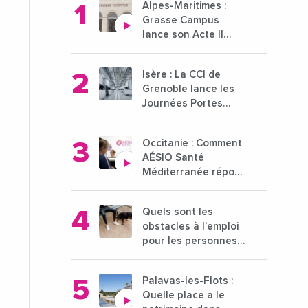
Alpes-Maritimes :
Grasse Campus
lance son Acte II
pour une nouvelle
étape ambitieuse
Isère : La CCI de
pour l'enseignement
Grenoble lance les
supérieur
Journées Portes
Ouvertes des
entreprises du 15 au
Occitanie : Comment
21 octobre 2024
AÉSIO Santé
Méditerranée répond
à la problématique
des déserts
Quels sont les
médicaux ?
obstacles à l’emploi
pour les personnes
déficientes visuelles
?
Palavas-les-Flots :
Quelle place a le