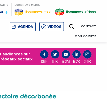
UALITÉ
ECOMNEWS MEDIA
Ecomnews med
Ecomnews afrique
ws
AGENDA
VIDÉOS
CONTACT
E
CORSE
MONACO
CATALOGNE
MON COMPTE
 audiences sur
 réseaux sociaux
85K
51K
5,2M
5,7K
2,6K