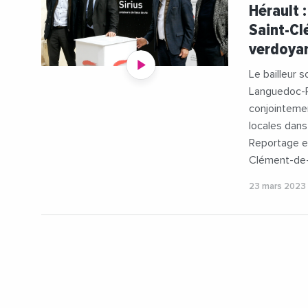
#Immobilie
Hérault 
#Logement
Saint-Cl
#OlivierMa
verdoya
#Videos
Le bailleur s
Languedoc-R
conjointemen
locales dan
Reportage ex
Clément-de-
23 mars 2023