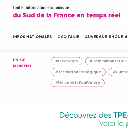
Toute l'information économique
du Sud de la France en temps réel
INFOS NATIONALES
OCCITANIE
AUVERGNE-RHÔNE-A
EN CE
#Incendies
#CommunauteDeCo
MOMENT
#TransitionEcologique
#Clima
#UniversitePaulValery