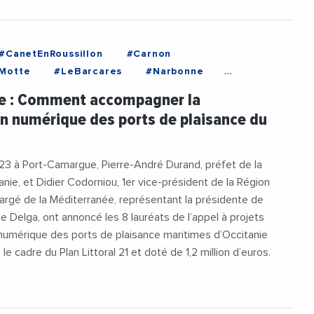
#CanetEnRoussillon
#Carnon
Motte
#LeBarcares
#Narbonne
#Perols
#PortCamargue
ie : Comment accompagner la
orniou
#Economie
#Environnement
on numérique des ports de plaisance du
ent
#Littoral
#Nautisme
?
al21
#PortDePlaisance
#RegionOccitanie1
023 à Port-Camargue, Pierre-André Durand, préfet de la
anie, et Didier Codorniou, 1er vice-président de la Région
argé de la Méditerranée, représentant la présidente de
e Delga, ont annoncé les 8 lauréats de l’appel à projets
 numérique des ports de plaisance maritimes d’Occitanie
 le cadre du Plan Littoral 21 et doté de 1,2 million d’euros.