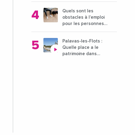
des déserts
Quels sont les
médicaux ?
obstacles à l’emploi
pour les personnes
déficientes visuelles
?
Palavas-les-Flots :
Quelle place a le
patrimoine dans
l'attractivité de la
ville ?