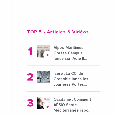
TOP 5
- Articles & Vidéos
Alpes-Maritimes :
Grasse Campus
lance son Acte II
pour une nouvelle
étape ambitieuse
Isère : La CCI de
pour l'enseignement
Grenoble lance les
supérieur
Journées Portes
Ouvertes des
entreprises du 15 au
Occitanie : Comment
21 octobre 2024
AÉSIO Santé
Méditerranée répond
à la problématique