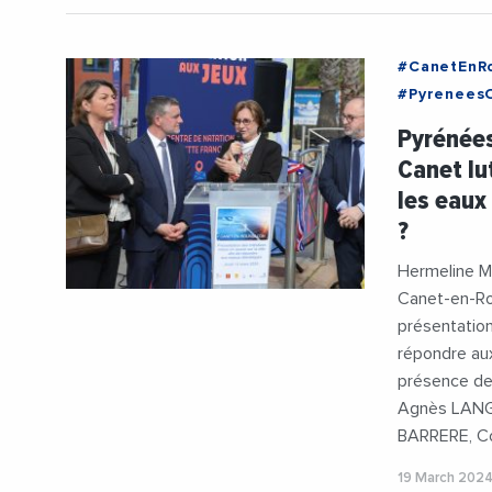
#CanetEnRo
#PyreneesO
#Departem
Pyrénées
#Hermelin
Canet lu
#Secheres
les eaux
?
Hermeline M
Canet-en-Rou
présentation 
répondre aux
présence de
Agnès LANGE
BARRERE, Co
19 March 202