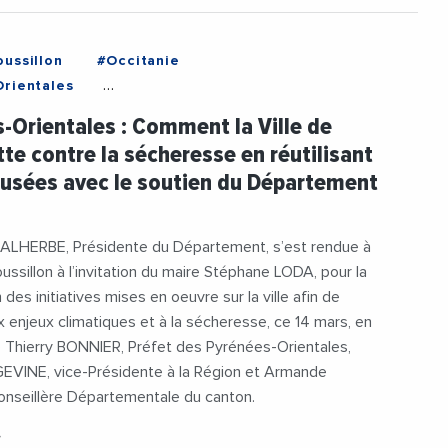
ussillon
#Occitanie
rientales
entDesPyreneesOrientales
#Environnement
-Orientales : Comment la Ville de
eMalherbe
#RechauffementClimatique
tte contre la sécheresse en réutilisant
se
#TransitionEcologique
 usées avec le soutien du Département
ALHERBE, Présidente du Département, s’est rendue à
ssillon à l’invitation du maire Stéphane LODA, pour la
des initiatives mises en oeuvre sur la ville afin de
 enjeux climatiques et à la sécheresse, ce 14 mars, en
 Thierry BONNIER, Préfet des Pyrénées-Orientales,
VINE, vice-Présidente à la Région et Armande
nseillère Départementale du canton.
4