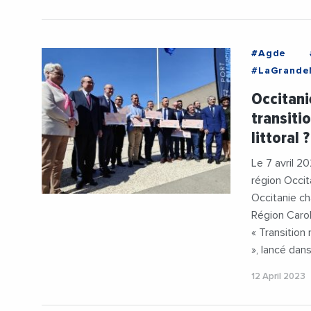
#Agde
#LaGrande
#Occitanie
Occitan
#DidierCod
transiti
#Financem
littoral 
#PlanLittor
Le 7 avril 2
région Occit
Occitanie ch
Région Carol
« Transition
», lancé dans
12 April 2023