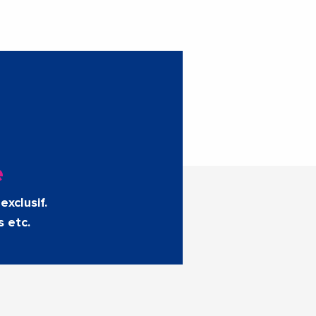
e
exclusif.
s etc.