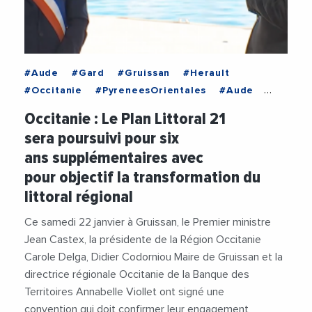
#Aude
#Gard
#Gruissan
#Herault
#Occitanie
#PyreneesOrientales
#Aude
#CaroleDelga
#Gard
#Gruissan
#Herault
Occitanie : Le Plan Littoral 21
#JeanCastex
#Occitanie
#PlanLittoral21
sera poursuivi pour six
#PyreneesOrientales
#RegionOccitanie1
ans supplémentaires avec
pour objectif la transformation du
littoral régional
Ce samedi 22 janvier à Gruissan, le Premier ministre
Jean Castex, la présidente de la Région Occitanie
Carole Delga, Didier Codorniou Maire de Gruissan et la
directrice régionale Occitanie de la Banque des
Territoires Annabelle Viollet ont signé une
convention qui doit confirmer leur engagement