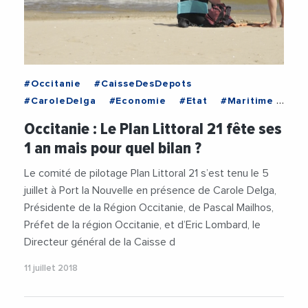
#Occitanie
#CaisseDesDepots
#CaroleDelga
#Economie
#Etat
#Maritime
#Occitanie
#PascalMailhos
#PlanLittoral21
Occitanie : Le Plan Littoral 21 fête ses
#Prefecture
#RegionOccitanie1
#Tourisme
1 an mais pour quel bilan ?
#Videos
Le comité de pilotage Plan Littoral 21 s’est tenu le 5
juillet à Port la Nouvelle en présence de Carole Delga,
Présidente de la Région Occitanie, de Pascal Mailhos,
Préfet de la région Occitanie, et d’Eric Lombard, le
Directeur général de la Caisse d
11 juillet 2018