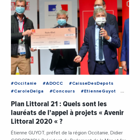
#Occitanie
#ADOCC
#CaisseDesDepots
#CaroleDelga
#Concours
#EtienneGuyot
#Maritime
#Occitanie
#PlanLittoral21
Plan Littoral 21 : Quels sont les
#RegionOccitanie
lauréats de l’appel à projets « Avenir
Littoral 2020 « ?
Étienne GUYOT, préfet de la région Occitanie, Didier