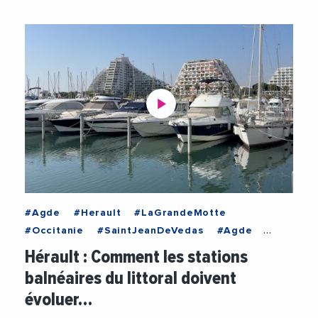
#Agde
#Herault
#LaGrandeMotte
#Occitanie
#SaintJeanDeVedas
#Agde
#BanqueDesTerritoires
#Climat
Hérault : Comment les stations
#LaGrandeMotte
#PlanLittoral21
balnéaires du littoral doivent
#RechauffementClimatique
évoluer…
#StephanRossignol
#Tourisme
#Videos