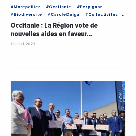
#Montpellier
#Occitanie
#Perpignan
#Biodiversite
#CaroleDelga
#Collectivites
#Economie
#Entreprises
#Environnement
Occitanie : La Région vote de
#Littoral
#Mediterranee
#PlanLittoral21
nouvelles aides en faveur…
#RegionOccitanie1
11 juillet 2023