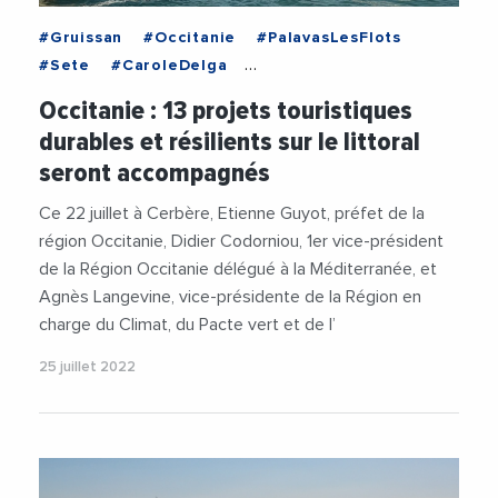
#Gruissan
#Occitanie
#PalavasLesFlots
#Sete
#CaroleDelga
#DeveloppementDurable
#EtienneGuyot
Occitanie : 13 projets touristiques
#Gruissan
#Littoral
#Marseillan
durables et résilients sur le littoral
#Nautisme
#Occitanie
#PalavasLesFlots
seront accompagnés
#PlanLittoral21
#RegionOccitanie1
#Tourisme
Ce 22 juillet à Cerbère, Etienne Guyot, préfet de la
région Occitanie, Didier Codorniou, 1er vice-président
de la Région Occitanie délégué à la Méditerranée, et
Agnès Langevine, vice-présidente de la Région en
charge du Climat, du Pacte vert et de l’
25 juillet 2022