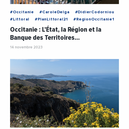
#Occitanie
#CaroleDelga
#DidierCodorniou
#Littoral
#PlanLittoral21
#RegionOccitanie1
Occitanie : L’État, la Région et la
Banque des Territoires…
14 novembre 2023