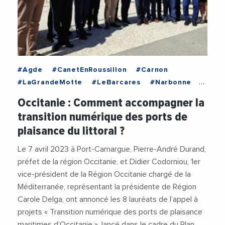
#Agde
#CanetEnRoussillon
#Carnon
#LaGrandeMotte
#LeBarcares
#Narbonne
#Occitanie
#Perols
#PortCamargue
Occitanie : Comment accompagner la
#DidierCodorniou
#Economie
transition numérique des ports de
#Environnement
#Financement
#Littoral
plaisance du littoral ?
#Nautisme
#PlanLittoral21
#PortDePlaisance
#RegionOccitanie1
Le 7 avril 2023 à Port-Camargue, Pierre-André Durand,
préfet de la région Occitanie, et Didier Codorniou, 1er
vice-président de la Région Occitanie chargé de la
Méditerranée, représentant la présidente de Région
Carole Delga, ont annoncé les 8 lauréats de l’appel à
projets « Transition numérique des ports de plaisance
maritimes d’Occitanie », lancé dans le cadre du Plan