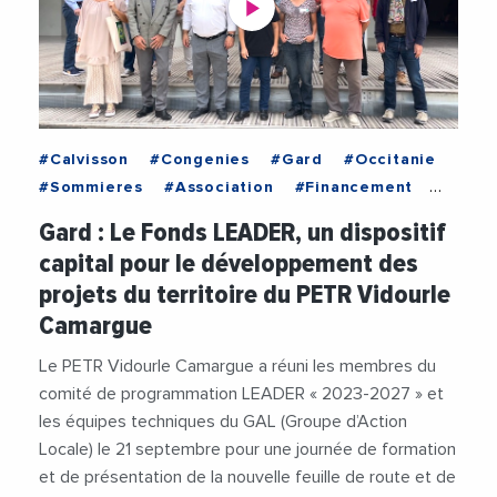
#Calvisson
#Congenies
#Gard
#Occitanie
#Sommieres
#Association
#Financement
#LEADER
#LeaderOccitanie
#Patrimoine
Gard : Le Fonds LEADER, un dispositif
#PETRVidourleCamargue
#PierreMartinez
capital pour le développement des
#Videos
projets du territoire du PETR Vidourle
Camargue
Le PETR Vidourle Camargue a réuni les membres du
comité de programmation LEADER « 2023-2027 » et
les équipes techniques du GAL (Groupe d’Action
Locale) le 21 septembre pour une journée de formation
et de présentation de la nouvelle feuille de route et de