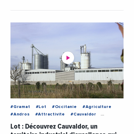
#Gramat
#Lot
#Occitanie
#Agriculture
#Andros
#Attractivite
#Cauvaldor
#CauvaldorExpansion
#Commerces
Lot : Découvrez Cauvaldor, un
#Economie
#Emploi
#Industrie