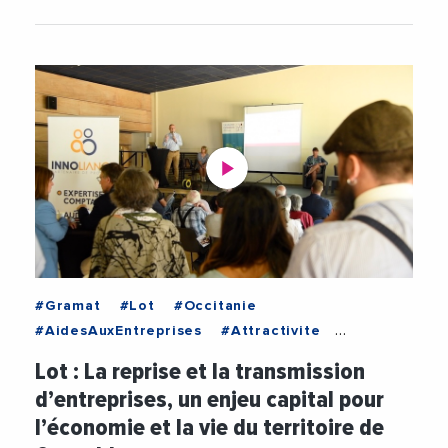
#Gramat
#Lot
#Occitanie
#AidesAuxEntreprises
#Attractivite
#BenoitIllinger
#Cauvaldor
Lot : La reprise et la transmission
#CauvaldorExpansion
#CCILot
#CMALot
d’entreprises, un enjeu capital pour
#CreationDEntreprise
#Emploi
l’économie et la vie du territoire de
#Entrepreneuriat
#Entrepreneurs