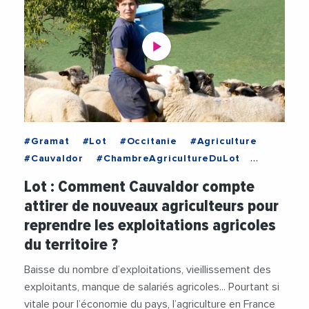
#Gramat
#Lot
#Occitanie
#Agriculture
#Cauvaldor
#ChambreAgricultureDuLot
#Demographie
#Economie
Lot : Comment Cauvaldor compte
#ExploitationAgricole
#JeanClaudeFouche
attirer de nouveaux agriculteurs pour
#Label
#Social
#Videos
reprendre les exploitations agricoles
du territoire ?
Baisse du nombre d’exploitations, vieillissement des
exploitants, manque de salariés agricoles... Pourtant si
vitale pour l’économie du pays, l’agriculture en France