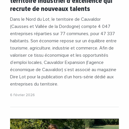
territoire industriel d’excellence qui
#JeanClaudeFouche
#MecanicVallee
#PME
recrute de nouveaux talents
#Ruralite
#Technologie
#Tourisme
#TPE
#Videos
Dans le Nord du Lot, le territoire de Cauvaldor
(Causses et Vallée de la Dordogne) compte 4 047
entreprises réparties sur 77 communes, pour 47 337
habitants. Son économie repose sur un équilibre entre
tourisme, agriculture, industrie et commerce. Afin de
valoriser ce tissu économique et les opportunités
d’emploi locales, Cauvaldor Expansion (l’agence
économique de Cauvaldor) s’est associé au magazine
Dire Lot pour la publication d’un hors-série dédié aux
entreprises du territoire.
6 février 2026