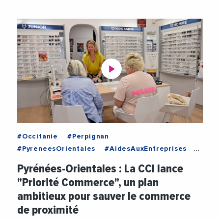
#Occitanie
#Perpignan
#PyreneesOrientales
#AidesAuxEntreprises
#CCIPyreneesOrientales
#Commerces
Pyrénées-Orientales : La CCI lance
#Economie
#LaurentGauze
#Videos
"Priorité Commerce", un plan
ambitieux pour sauver le commerce
de proximité