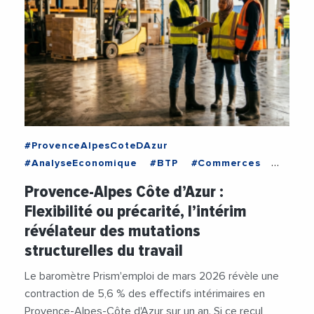
#ProvenceAlpesCoteDAzur
#AnalyseEconomique
#BTP
#Commerces
#Economie
#Emploi
#Entreprises
#Interim
Provence-Alpes Côte d’Azur :
#Travail
Flexibilité ou précarité, l’intérim
révélateur des mutations
structurelles du travail
Le baromètre Prism'emploi de mars 2026 révèle une
contraction de 5,6 % des effectifs intérimaires en
Provence-Alpes-Côte d'Azur sur un an. Si ce recul