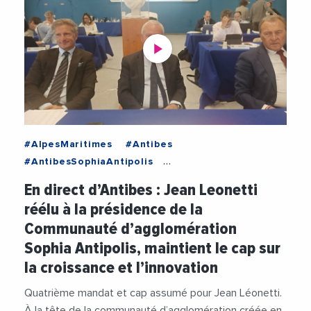
#AlpesMaritimes
#Antibes
#AntibesSophiaAntipolis
#ProvenceAlpesCoteDAzur
En direct d’Antibes : Jean Leonetti
#AgglomerationDeSophiaAntipolis
réélu à la présidence de la
#Agriculture
#Commerces
#Economie
Communauté d’agglomération
#Elections
#Environnement
#JeanLeonetti
Sophia Antipolis, maintient le cap sur
#Politique
la croissance et l’innovation
Quatrième mandat et cap assumé pour Jean Léonetti.
À la tête de la communauté d’agglomération créée en