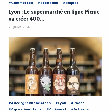
#Commerces
#Economie
#Emploi
#GrandeDistribution
#VieDesEntreprises
Lyon : Le supermarché en ligne Picnic
va créer 400…
29 juillet 2026
#AuvergneRhoneAlpes
#Lyon
#Rhone
#Agroalimentaire
#Artisanat
#Artisans