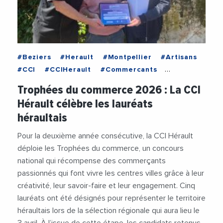
#Beziers
#Herault
#Montpellier
#Artisans
#CCI
#CCIHerault
#Commercants
#Commerces
#Entrepreneuriat
Trophées du commerce 2026 : La CCI
#Entrepreneurs
#Entreprises
#Restaurant
Hérault célèbre les lauréats
#TropheesDuCommerce
héraultais
Pour la deuxième année consécutive, la CCI Hérault
déploie les Trophées du commerce, un concours
national qui récompense des commerçants
passionnés qui font vivre les centres villes grâce à leur
créativité, leur savoir-faire et leur engagement. Cinq
lauréats ont été désignés pour représenter le territoire
héraultais lors de la sélection régionale qui aura lieu le