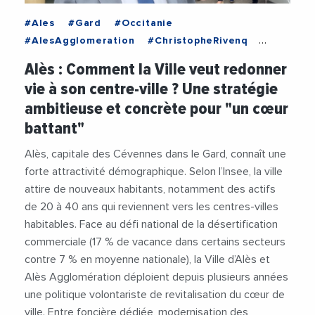
#Ales
#Gard
#Occitanie
#AlesAgglomeration
#ChristopheRivenq
#Commerces
#Economie
#MairieAles
Alès : Comment la Ville veut redonner
#Urbanisme
#Videos
vie à son centre-ville ? Une stratégie
ambitieuse et concrète pour "un cœur
battant"
Alès, capitale des Cévennes dans le Gard, connaît une
forte attractivité démographique. Selon l’Insee, la ville
attire de nouveaux habitants, notamment des actifs
de 20 à 40 ans qui reviennent vers les centres-villes
habitables. Face au défi national de la désertification
commerciale (17 % de vacance dans certains secteurs
contre 7 % en moyenne nationale), la Ville d’Alès et
Alès Agglomération déploient depuis plusieurs années
une politique volontariste de revitalisation du cœur de
ville. Entre foncière dédiée, modernisation des