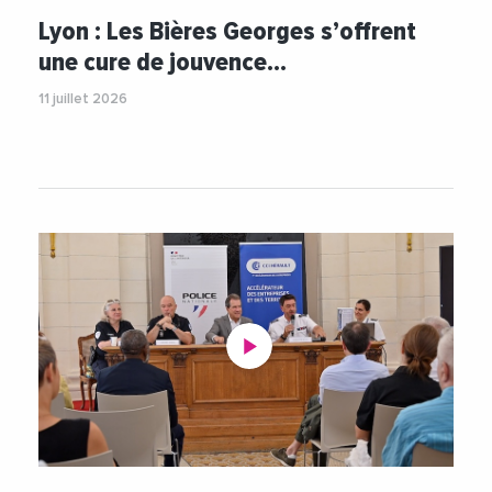
#Commerces
#Industrie
#VieDesEntreprises
Lyon : Les Bières Georges s’offrent
une cure de jouvence…
11 juillet 2026