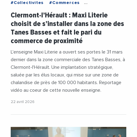
#Collectivites
#Commerces
#CommunauteDeCommunesDuClermontais
Clermont-l’Hérault : Maxi Literie
#Economie
#GerardBessiere
choisit de s’installer dans la zone des
#MairieClermontHerault
#Videos
Tanes Basses et fait le pari du
#VieDesEntreprises
commerce de proximité
L'enseigne Maxi Literie a ouvert ses portes le 31 mars
dernier dans la zone commerciale des Tanes Basses, à
Clermont-l'Hérault. Une implantation stratégique,
saluée par les élus locaux, qui mise sur une zone de
chalandise de près de 100 000 habitants. Reportage
vidéo au coeur de cette nouvelle enseigne.
22 avril 2026