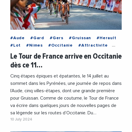
#Aude
#Gard
#Gers
#Gruissan
#Herault
#Lot
#Nimes
#Occitanie
#Attractivite
#CaroleDelga
#Cyclisme
#RegionOccitanie
Le Tour de France arrive en Occitanie
#Sport
#TourDeFrance
#Tourisme
dès ce 11…
Cinq étapes épiques et épatantes, le 14 juillet au
sommet dans les Pyrénées, une journée de repos dans
l’Aude, cinq villes-étapes, dont une grande première
pour Gruissan. Comme de coutume, le Tour de France
va écrire dans quelques jours de nouvelles pages de
sa légende sur les routes d’Occitanie. Du…
10 July 2024