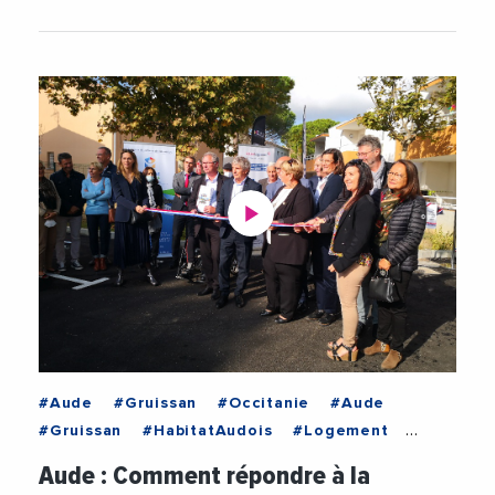
#Aude
#Gruissan
#Occitanie
#Aude
#Gruissan
#HabitatAudois
#Logement
#LogementSocial
#Occitanie
#Videos
Aude : Comment répondre à la