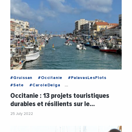
#Gruissan
#Occitanie
#PalavasLesFlots
#Sete
#CaroleDelga
#DeveloppementDurable
#EtienneGuyot
Occitanie : 13 projets touristiques
#Gruissan
#Littoral
#Marseillan
durables et résilients sur le…
#Nautisme
#Occitanie
#PalavasLesFlots
25 July 2022
#PlanLittoral21
#RegionOccitanie1
#Tourisme