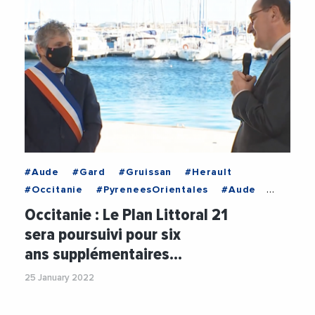
#Aude
#Gard
#Gruissan
#Herault
#Occitanie
#PyreneesOrientales
#Aude
#CaroleDelga
#Gard
#Gruissan
#Herault
Occitanie : Le Plan Littoral 21
#JeanCastex
#Occitanie
#PlanLittoral21
sera poursuivi pour six
#PyreneesOrientales
#RegionOccitanie1
ans supplémentaires…
25 January 2022