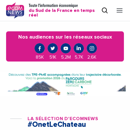
Toute l'information économique
du Sud de la France en temps
réel
Nos audiences sur les réseaux sociaux
85K
51K
5,2M
5,7K
2,6K
LA SÉLECTION D'ECOMNEWS
#OnetLeChateau