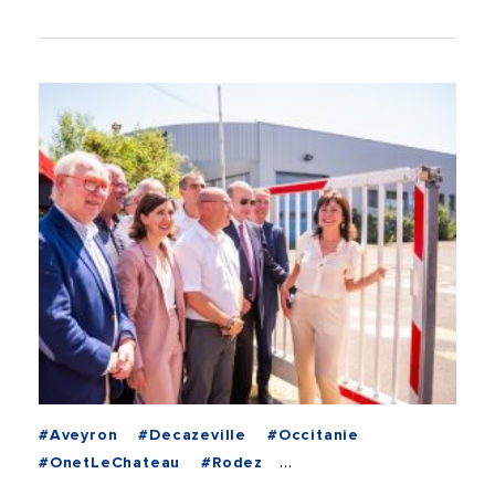
#Aveyron
#Decazeville
#Occitanie
#OnetLeChateau
#Rodez
#AidesAuxEntreprises
#Attractivite