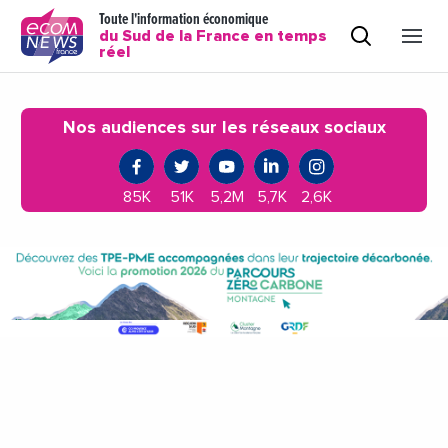
Toute l'information économique
du Sud de la France en temps
réel
Nos audiences sur les réseaux sociaux
85K
51K
5,2M
5,7K
2,6K