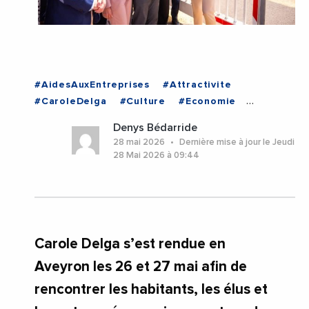
#AidesAuxEntreprises
#Attractivite
#CaroleDelga
#Culture
#Economie
#Emploi
#Industrie
#Investissements
Denys Bédarride
#RegionOccitanie
#Aveyron
#Decazeville
28 mai 2026
Dernière mise à jour le Jeudi
#Occitanie
#OnetLeChateau
#Rodez
28 Mai 2026 à 09:44
Carole Delga s’est rendue en
Aveyron les 26 et 27 mai afin de
rencontrer les habitants, les élus et