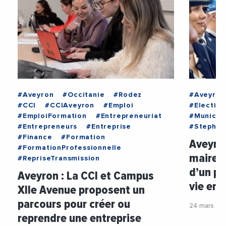
#Aveyron
#Occitanie
#Rodez
#Aveyron
#CCI
#CCIAveyron
#Emploi
#Election
#EmploiFormation
#Entrepreneuriat
#Municip
#Entrepreneurs
#Entreprise
#Stephan
#Finance
#Formation
Aveyron
#FormationProfessionnelle
maire d
#RepriseTransmission
d’un pr
Aveyron : La CCI et Campus
vie en 
XIIe Avenue proposent un
parcours pour créer ou
24 mars 20
reprendre une entreprise