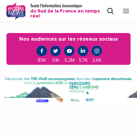
Toute l'information économique
du Sud de la France en temps
réel
Nos audiences sur les réseaux sociaux
85K
51K
5,2M
5,7K
2,6K