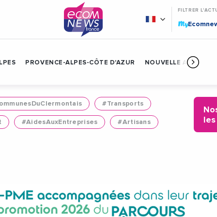
FILTRER L'ACT
My
Ecomne
LPES
PROVENCE-ALPES-CÔTE D'AZUR
NOUVELLE AQUITAIN
mmunesDuClermontais
#Transports
Nos
les
t
#AidesAuxEntreprises
#Artisans