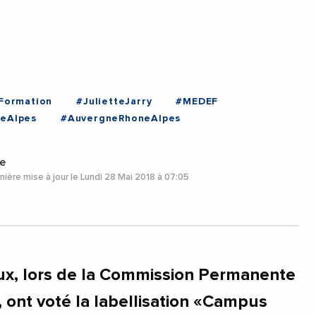
Formation
#JulietteJarry
#MEDEF
eAlpes
#AuvergneRhoneAlpes
e
ière mise à jour le Lundi 28 Mai 2018 à 07:05
naux, lors de la Commission Permanente
 ont voté la labellisation «Campus