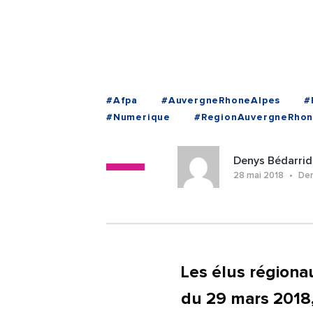
#Afpa
#AuvergneRhoneAlpes
#
#Numerique
#RegionAuvergneRhon
Denys Bédarrid
28 mai 2018
Dern
Les élus régio
du 29 mars 2018,