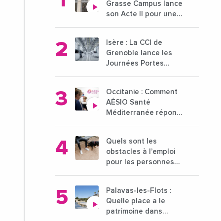
Grasse Campus lance
son Acte II pour une
nouvelle étape
ambitieuse pour
Isère : La CCI de
l'enseignement
Grenoble lance les
supérieur
Journées Portes
Ouvertes des
entreprises du 15 au
Occitanie : Comment
21 octobre 2024
AÉSIO Santé
Méditerranée répond
à la problématique
des déserts médicaux
Quels sont les
?
obstacles à l’emploi
pour les personnes
déficientes visuelles ?
Palavas-les-Flots :
Quelle place a le
patrimoine dans