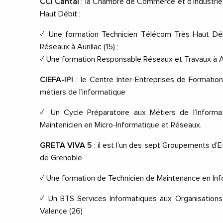
CCI Cantal
:
la Chambre de Commerce et d’Industrie a 
Haut Débit ;
✓
Une formation
Technicien Télécom
Très Haut Déb
Réseaux
à Aurillac (15) ;
✓
Une formation
Responsable Réseaux et Travaux
à 
CIEFA-IPI
:
le Centre Inter-Entreprises de Formati
métiers de l’informatique
✓
Un
Cycle Préparatoire aux M
étiers de l’
Inform
Maintenicien en Micro-Informatique et Réseaux.
GRETA VIVA 5
:
il est l’un des sept Groupements d’
de Grenoble
✓
Une formation de
Technicien de Maintenance en In
✓
Un
BTS Services Informatiques aux Organisations
Valence (26)