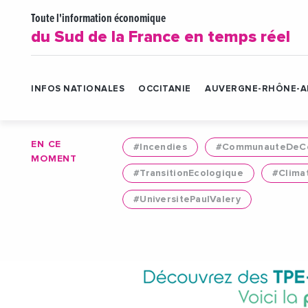
Toute l'information économique
du Sud de la France en temps réel
INFOS NATIONALES
OCCITANIE
AUVERGNE-RHÔNE-A
EN CE
#Incendies
#CommunauteDeCo
MOMENT
#TransitionEcologique
#Clima
#UniversitePaulValery