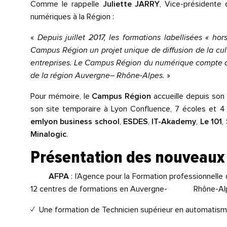
Comme le rappelle
Juliette JARRY
, Vice-présidente d
numériques à la Région
:
«
Depuis juillet 2017, les formations labellisées « hor
Campus Région un projet unique de diffusion de la cu
entreprises.
Le Campus Région du numérique compte
de la région Auvergne
– Rhône-Alpes.
»
Pour mémoire, le
Campus Région
accueille depuis son o
son site temporaire à Lyon Confluence
, 7 écoles et 
emlyon business school
,
ESDES
,
IT-Akademy
,
Le 101
,
Minalogic
.
Présentation des nouveaux 
AFPA
:
l’Agence pour la Formation professionne
12 centres de formations en Auvergne- Rhône-Alp
✓
Une formation de
Technicien supérieur en automatism