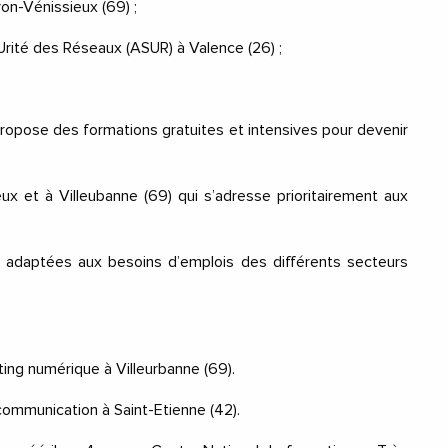
yon-Vénissieux (69) ;
Urité des Réseaux
(ASUR) à
Valence (26) ;
.
i propose des formations gratuites
et intensives pour devenir
ieux et à Villeubanne (69) qui
s’adresse prioritairement aux
et adaptées aux besoins d’emplois des
différents secteurs
ting numérique
à Villeurbanne
(69).
de communication
à Saint-Etienne
(42).