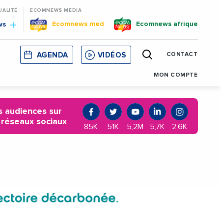
UALITÉ
ECOMNEWS MEDIA
Ecomnews med
Ecomnews afrique
ws
AGENDA
VIDÉOS
CONTACT
E
CORSE
MONACO
CATALOGNE
MON COMPTE
 audiences sur
 réseaux sociaux
85K
51K
5,2M
5,7K
2,6K