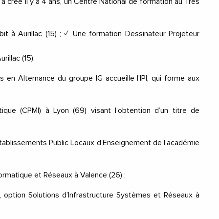
créé il y a 4 ans, un Centre
National de formation au Très
it à Aurillac (15) ;
✓
Une formation
Dessinateur Projeteur
Aurillac (15).
ons en Alternance du groupe IG
accueille l’IPI, qui forme aux
atique
(CPMI) à Lyon (69) visant
l’obtention d’un titre de
Etablissements Public Locaux
d’Enseignement de l’académie
formatique et Réseaux
à
Valence (26) ;
, option Solutions
d’Infrastructure Systèmes et Réseaux à