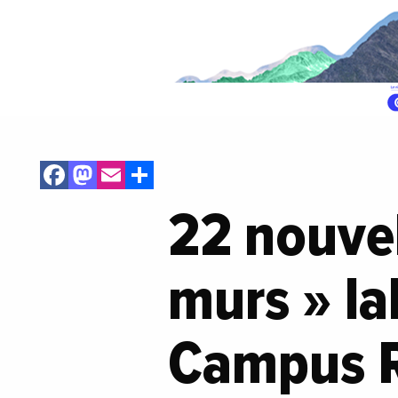
Facebook
Mastodon
Email
Share
22 nouvel
murs » la
Campus R