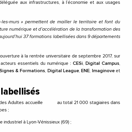
éléguée aux infrastructures, à
l’économie et aux usages
s-les-murs » permettent de mailler le territoire et font du
lture numérique et d’accélération de la
transformation des
aujourd’hui 37 formations labellisées dans 9 départements
uverture à la rentrée universitaire de septembre 2017, sur
4 acteurs essentiels du numérique
:
CESi
,
Digital Campus
,
Signes & Formations
,
Digital League
,
ENE
,
Imaginove
et
labellisés
lle des Adultes accueille au total
21 000 stagiaires dans
es ;
e industriel
à Lyon-
Vénissieux (69) ;