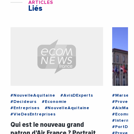
ARTICLES
Liés
#NouvelleAquitaine
#AvisDExperts
#Marseill
#Decideurs
#Economie
#Provenc
#Entreprises
#NouvelleAquitaine
#AixMars
#VieDesEntreprises
#Ecomnew
#Internat
Qui est le nouveau grand
#PortDeM
patron d’Air France ? Portrait
#Provenc