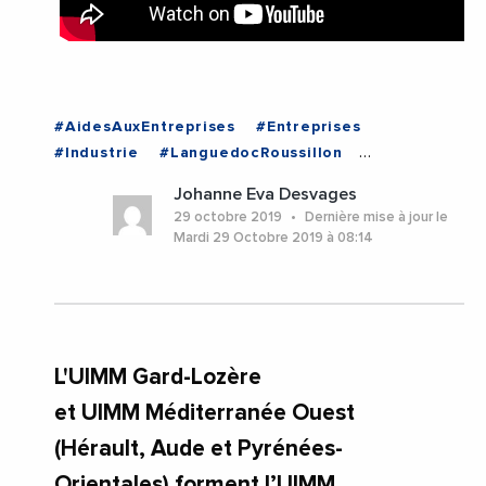
#AidesAuxEntreprises
#Entreprises
#Industrie
#LanguedocRoussillon
#Occitanie
#UIMMLR
#Videos
Johanne Eva Desvages
#LanguedocRoussillon
#Occitanie
29 octobre 2019
Dernière mise à jour le
Mardi 29 Octobre 2019 à 08:14
L'UIMM Gard-Lozère
et UIMM Méditerranée Ouest
(Hérault, Aude et Pyrénées-
Orientales) forment l’UIMM