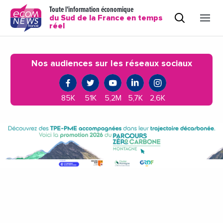
Toute l'information économique
du Sud de la France en temps
réel
Nos audiences sur les réseaux sociaux
85K
51K
5,2M
5,7K
2,6K