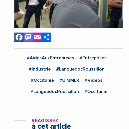
Facebook
Mastodon
Email
Share
#AidesAuxEntreprises
#Entreprises
#Industrie
#LanguedocRoussillon
#Occitanie
#UIMMLR
#Videos
#LanguedocRoussillon
#Occitanie
RÉAGISSEZ
à cet article