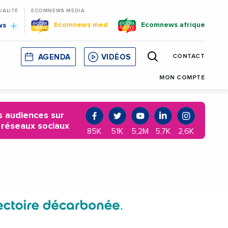
UALITÉ
ECOMNEWS MEDIA
Ecomnews med
Ecomnews afrique
ws
AGENDA
VIDÉOS
CONTACT
E
CORSE
MONACO
CATALOGNE
MON COMPTE
 audiences sur
 réseaux sociaux
85K
51K
5,2M
5,7K
2,6K