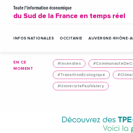
Toute l'information économique
du Sud de la France en temps réel
INFOS NATIONALES
OCCITANIE
AUVERGNE-RHÔNE-A
EN CE
#Incendies
#CommunauteDeCo
MOMENT
#TransitionEcologique
#Clima
#UniversitePaulValery