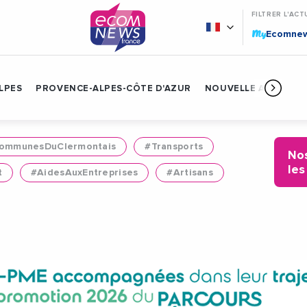
FILTRER L'ACT
My
Ecomne
LPES
PROVENCE-ALPES-CÔTE D'AZUR
NOUVELLE AQUITAIN
mmunesDuClermontais
#Transports
Nos
les
t
#AidesAuxEntreprises
#Artisans