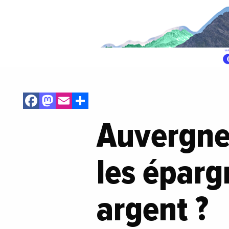
Facebook
Mastodon
Email
Share
Auvergne
les éparg
argent ?