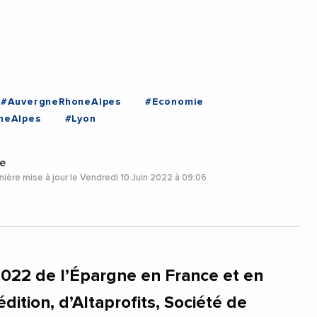
#AuvergneRhoneAlpes
#Economie
neAlpes
#Lyon
e
ière mise à jour le Vendredi 10 Juin 2022 à 09:06
022 de l’Épargne en France et en
dition, d’Altaprofits, Société de