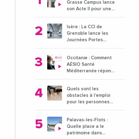
Grasse Campus lance
son Acte II pour une
nouvelle étape
ambitieuse pour
Isère : La CCI de
l'enseignement
Grenoble lance les
supérieur
Journées Portes
Ouvertes des
entreprises du 15 au
Occitanie : Comment
21 octobre 2024
AÉSIO Santé
Méditerranée répond
à la problématique
des déserts médicaux
Quels sont les
?
obstacles à l’emploi
pour les personnes
déficientes visuelles ?
Palavas-les-Flots :
Quelle place a le
patrimoine dans