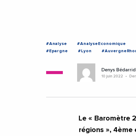
#Analyse
#AnalyseEconomique
#Epargne
#Lyon
#AuvergneRho
Denys Bédarrid
10 juin 2022
Dern
Le « Baromètre 2
régions », 4ème é