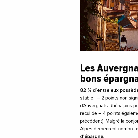
Les Auvergna
bons épargn
82 % d’entre eux possède
stable : – 2 points non sign
d’Auvergnats-Rhônalpins p
recul de – 4 points,égaleme
précédent). Malgré la conj
Alpes demeurent nombreux 
d’épargne.