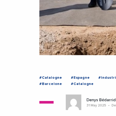
#Catalogne
#Espagne
#Industr
#Barcelone
#Catalogne
Denys Bédarrid
31 May 2025
Der