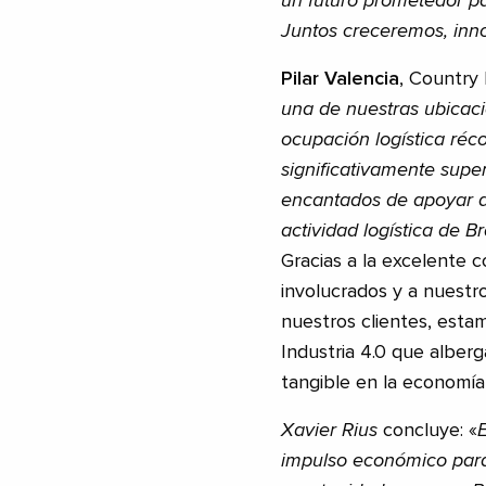
un futuro prometedor p
Juntos creceremos, inn
Pilar Valencia
, Country 
una de nuestras ubicaci
ocupación logística réc
significativamente supe
encantados de apoyar a 
actividad logística de B
Gracias a la excelente c
involucrados y a nuest
nuestros clientes, esta
Industria 4.0 que alber
tangible en la economía 
Xavier Rius
concluye: «
impulso económico para