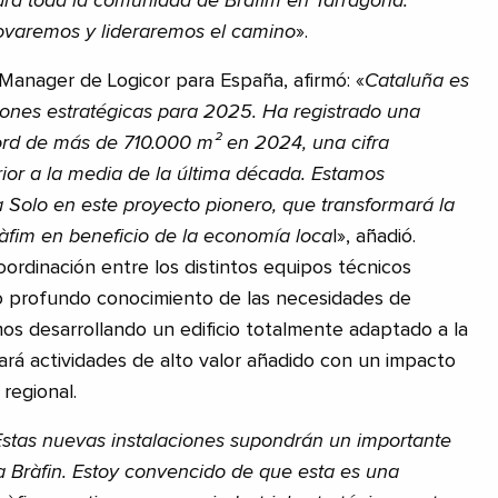
ara toda la comunidad de Bràfim en Tarragona.
ovaremos y lideraremos el camino
».
Manager de Logicor para España, afirmó: «
Cataluña es
ones estratégicas para 2025. Ha registrado una
ord de más de 710.000 m² en 2024, una cifra
rior a la media de la última década. Estamos
Solo en este proyecto pionero, que transformará la
ràfim en beneficio de la economía loca
l», añadió.
oordinación entre los distintos equipos técnicos
ro profundo conocimiento de las necesidades de
mos desarrollando un edificio totalmente adaptado a la
gará actividades de alto valor añadido con un impacto
regional.
Estas nuevas instalaciones supondrán un importante
 Bràfin. Estoy convencido de que esta es una