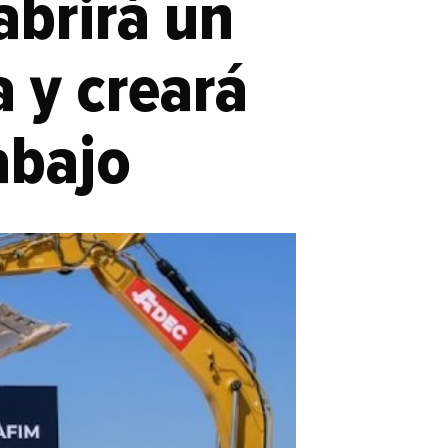
abrirá un
a y creará
abajo