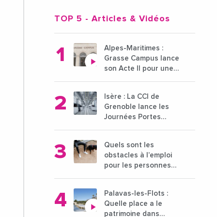
TOP 5
- Articles & Vidéos
Alpes-Maritimes :
Grasse Campus lance
son Acte II pour une
nouvelle étape
ambitieuse pour
Isère : La CCI de
l'enseignement
Grenoble lance les
supérieur
Journées Portes
Ouvertes des
entreprises du 15 au
Quels sont les
21 octobre 2024
obstacles à l’emploi
pour les personnes
déficientes visuelles ?
Palavas-les-Flots :
Quelle place a le
patrimoine dans