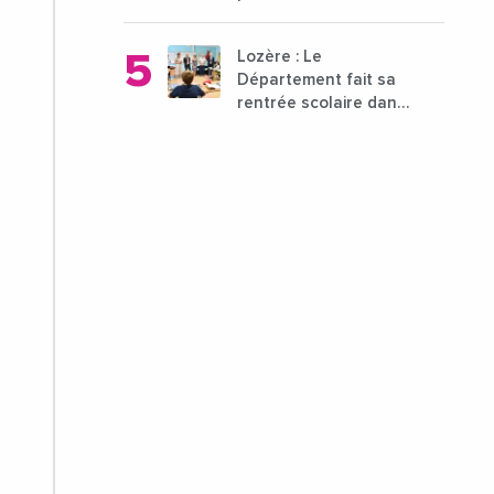
l'attractivité de la ville
?
Lozère : Le
Département fait sa
rentrée scolaire dans
les collèges lozériens