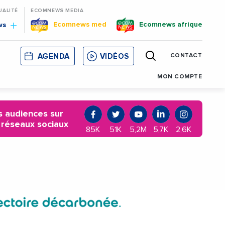
UALITÉ
ECOMNEWS MEDIA
Ecomnews med
Ecomnews afrique
ws
AGENDA
VIDÉOS
CONTACT
E
CORSE
MONACO
CATALOGNE
MON COMPTE
 audiences sur
 réseaux sociaux
85K
51K
5,2M
5,7K
2,6K