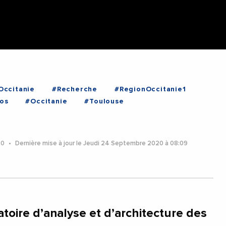
Occitanie
#Recherche
#RegionOccitanie1
os
#Occitanie
#Toulouse
20
Dernière mise à jour le Jeudi 24 Septembre 2020 à 08:09
atoire d’analyse et d’architecture des