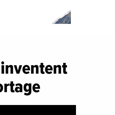
 inventent
ortage