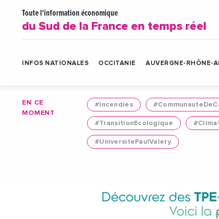
Toute l'information économique
du Sud de la France en temps réel
INFOS NATIONALES
OCCITANIE
AUVERGNE-RHÔNE-A
EN CE
#Incendies
#CommunauteDeCo
MOMENT
#TransitionEcologique
#Clima
#UniversitePaulValery