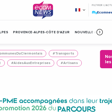
FILTRER L'ACT
My
Ecomne
LPES
PROVENCE-ALPES-CÔTE D'AZUR
NOUVELLE AQUITAIN
mmunesDuClermontais
#Transports
Nos
les
t
#AidesAuxEntreprises
#Artisans