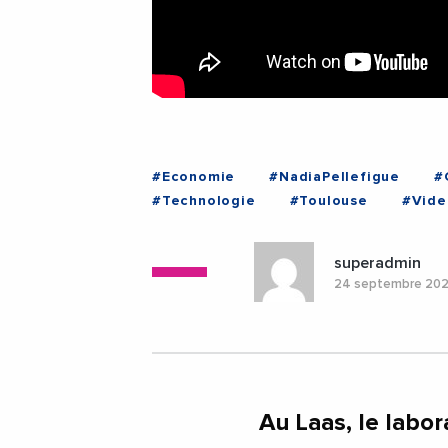
#Economie
#NadiaPellefigue
#
#Technologie
#Toulouse
#Vide
superadmin
24 septembre 20
Au Laas, le labor