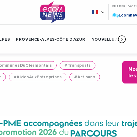
FILTRER L'ACT
My
Ecomne
LPES
PROVENCE-ALPES-CÔTE D'AZUR
NOUVELLE AQUITAIN
mmunesDuClermontais
#Transports
Nos
les
t
#AidesAuxEntreprises
#Artisans