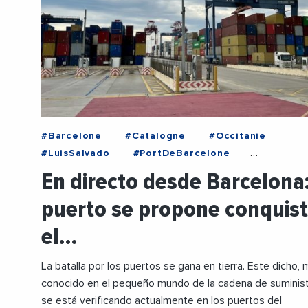
#Barcelone
#Catalogne
#Occitanie
#LuisSalvado
#PortDeBarcelone
#RegionOccitanie
#RegionOccitanie1
En directo desde Barcelona:
#SebastienDenaja
#TransportDeMarchandises
puerto se propone conquist
#Transports
#VieDesEntreprises
el…
La batalla por los puertos se gana en tierra. Este dicho,
conocido en el pequeño mundo de la cadena de suminist
se está verificando actualmente en los puertos del