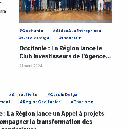
El
ara
#Occitanie
#AidesAuxEntreprises
#CaroleDelga
#Industrie
#Investissements
#PME
Occitanie : La Région lance le
#RegionOccitanie1
Club Investisseurs de l’Agence…
21 mars 2024
#Attractivite
#CaroleDelga
ement
#RegionOccitanie1
#Tourisme
nEcologique
e : La Région lance un Appel à projets
ompagner la transformation des