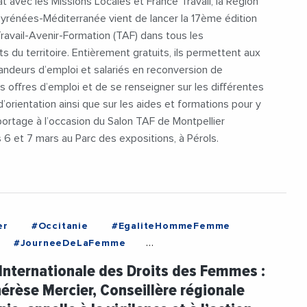
at avec les Missions Locales et France Travail, la Région
mation
#Entreprises
Pyrénées-Méditerranée vient de lancer la 17ème édition
vailOccitanie
#KeyceAcademy
ravail-Avenir-Formation (TAF) dans tous les
caleJeunes
#RegionOccitanie1
 du territoire. Entièrement gratuits, ils permettent aux
#UIMMLR
#Videos
ndeurs d’emploi et salariés en reconversion de
s offres d’emploi et de se renseigner sur les différentes
d’orientation ainsi que sur les aides et formations pour y
ortage à l’occasion du Salon TAF de Montpellier
 6 et 7 mars au Parc des expositions, à Pérols.
er
#Occitanie
#EgaliteHommeFemme
#JourneeDeLaFemme
reseMercier
#RegionOccitanie1
#Videos
Internationale des Droits des Femmes :
érèse Mercier, Conseillère régionale