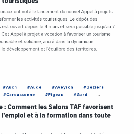
s touristiques
ionaux ont voté le lancement du nouvel Appel à projets
nsformer les activités touristiques. Le dépôt des
 est ouvert depuis le 4 mars et sera possible jusqu’au 7
n. Cet Appel à projet a vocation à favoriser un tourisme
ponsable et solidaire, ancré dans la dynamique
le développement et l’équilibre des territoires.
#Auch
#Aude
#Aveyron
#Beziers
#Carcassonne
#Figeac
#Gard
#HauteGaronne
#HautesPyrenees
e : Comment les Salons TAF favorisent
#Lot
#Lozere
#Mende
#Millau
à l’emploi et à la formation dans toute
n
#Montpellier
#Nimes
#Occitanie
n
#Tarbes
#TarnEtGaronne
#Toulouse
lt
#DepartementDeLaLozere