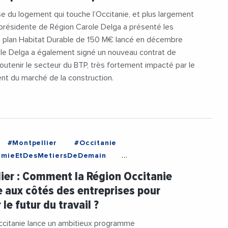
ise du logement qui touche l’Occitanie, et plus largement
a présidente de Région Carole Delga a présenté les
 plan Habitat Durable de 150 M€ lancé en décembre
ole Delga a également signé un nouveau contrat de
 soutenir le secteur du BTP, très fortement impacté par le
nt du marché de la construction.
#Montpellier
#Occitanie
omieEtDesMetiersDeDemain
reseMercier
#RegionOccitanie1
#RSE
ier : Comment la Région Occitanie
#Videos
 aux côtés des entreprises pour
le futur du travail ?
ccitanie lance un ambitieux programme