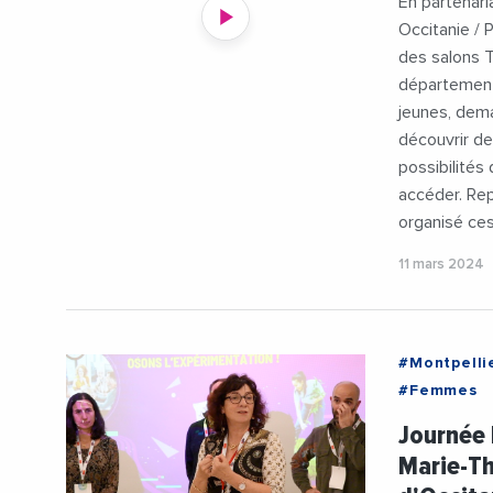
En partenari
#EmploiFor
Occitanie / 
#FranceTra
des salons T
#MissionLo
départements
#SalonTAF
jeunes, dema
découvrir de
possibilités 
accéder. Rep
organisé ces
11 mars 2024
#Montpelli
#Femmes
#MarieThe
Journée 
Marie-Th