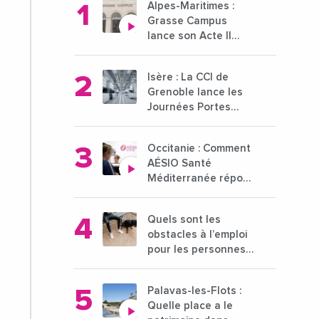
Alpes-Maritimes :
Grasse Campus
lance son Acte II
pour une nouvelle
étape ambitieuse
Isère : La CCI de
pour l'enseignement
Grenoble lance les
supérieur
Journées Portes
Ouvertes des
entreprises du 15 au
Occitanie : Comment
21 octobre 2024
AÉSIO Santé
Méditerranée répond
à la problématique
des déserts
Quels sont les
médicaux ?
obstacles à l’emploi
pour les personnes
déficientes visuelles
?
Palavas-les-Flots :
Quelle place a le