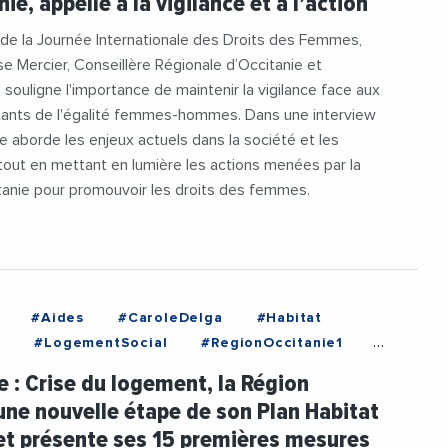
ie, appelle à la vigilance et à l’action
 de la Journée Internationale des Droits des Femmes,
e Mercier, Conseillère Régionale d’Occitanie et
 souligne l'importance de maintenir la vigilance face aux
stants de l'égalité femmes-hommes. Dans une interview
lle aborde les enjeux actuels dans la société et les
tout en mettant en lumière les actions menées par la
tanie pour promouvoir les droits des femmes.
#Aides
#CaroleDelga
#Habitat
t
#LogementSocial
#RegionOccitanie1
n
#TransitionEcologique
e : Crise du logement, la Région
ne nouvelle étape de son Plan Habitat
et présente ses 15 premières mesures