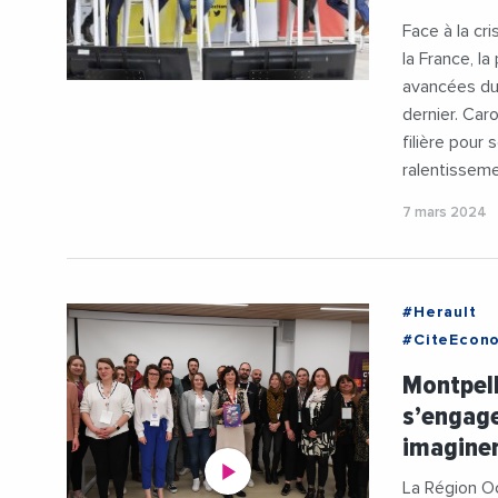
Face à la cr
la France, l
avancées du
dernier. Car
filière pour
ralentisseme
7 mars 2024
#Herault
#CiteEcon
#MarieThe
Montpell
#Travail
s’engage
imaginer 
La Région O