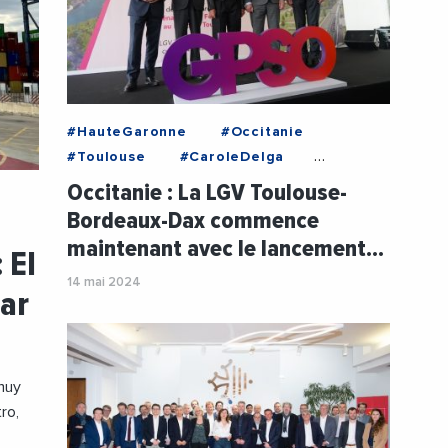
#HauteGaronne
#Occitanie
#Toulouse
#CaroleDelga
#DepartementDeLaHauteGaronne
Occitanie : La LGV Toulouse-
#Ferroviaire
#JeanLucMoudenc
Bordeaux-Dax commence
#LGV
#MetropoleDeToulouse
maintenant avec le lancement…
 El
#PrefectureOccitanie
#RegionOccitanie1
14 mai 2024
ar
#SebastienVincini
#ToulouseMetropole
#Train
 muy
ro,