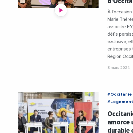
d'Occitan
À l'occasion
Marie Thérès
associée EY,
défis persi
exclusive, e
entreprises 
Région Occi
8 mars 2024
#Occitanie
#Logemen
#Renovatio
Occitani
amorce u
durable 