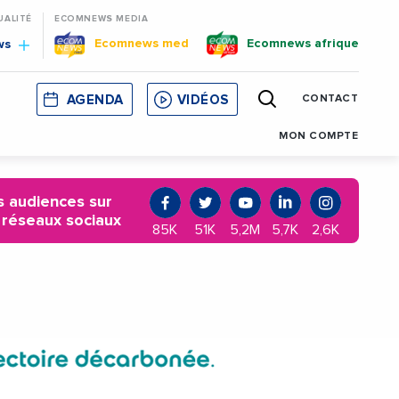
UALITÉ
ECOMNEWS MEDIA
Ecomnews med
Ecomnews afrique
ws
AGENDA
VIDÉOS
CONTACT
E
CORSE
MONACO
CATALOGNE
MON COMPTE
 audiences sur
 réseaux sociaux
85K
51K
5,2M
5,7K
2,6K