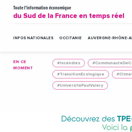
Toute l'information économique
du Sud de la France en temps réel
INFOS NATIONALES
OCCITANIE
AUVERGNE-RHÔNE-A
EN CE
#Incendies
#CommunauteDeCo
MOMENT
#TransitionEcologique
#Clima
#UniversitePaulValery