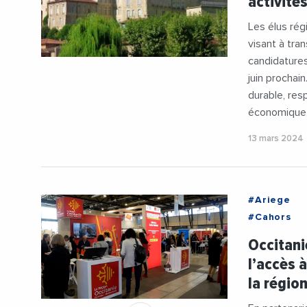
activité
Les élus rég
visant à tra
candidatures
juin prochai
durable, res
économique, 
13 mars 2024
#Ariege
#Cahors
#Gers
Occitani
#Herault
l’accès 
#Montauba
la régio
#Rodez
#CMAHerau