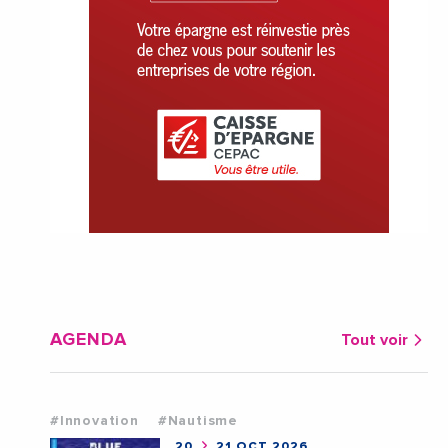
AGENDA
Tout voir
#Innovation
#Nautisme
20
21 OCT 2026