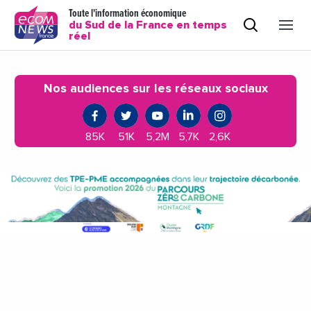
Toute l'information économique
du Sud de la France en temps
réel
Nos audiences sur les réseaux sociaux
85K
51K
5,2M
5,7K
2,6K