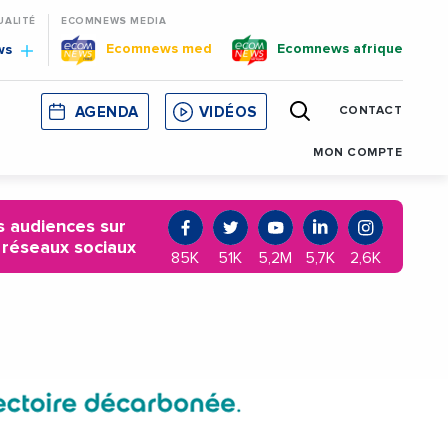
UALITÉ
ECOMNEWS MEDIA
Ecomnews med
Ecomnews afrique
ws
AGENDA
VIDÉOS
CONTACT
E
CORSE
MONACO
CATALOGNE
MON COMPTE
 audiences sur
 réseaux sociaux
85K
51K
5,2M
5,7K
2,6K