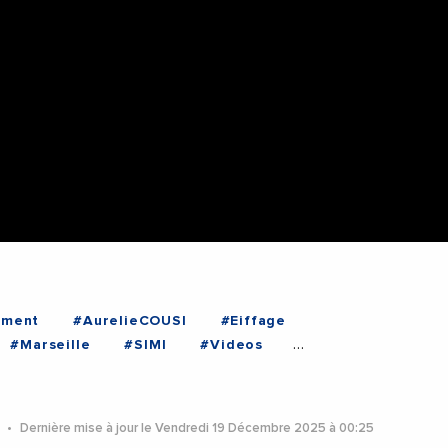
ment
#AurelieCOUSI
#Eiffage
#Marseille
#SIMI
#Videos
#ProvenceAlpesCoteDAzur
5
Dernière mise à jour le Vendredi 19 Décembre 2025 à 00:25