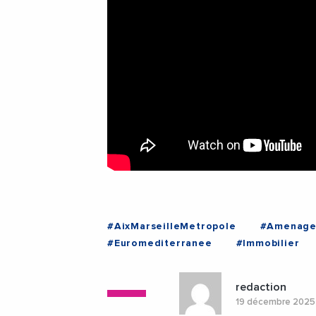
#AixMarseilleMetropole
#Amenage
#Euromediterranee
#Immobilier
#BouchesDuRhone
#Marseille
redaction
19 décembre 202