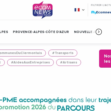
FILTRER L'ACT
My
Ecomne
LPES
PROVENCE-ALPES-CÔTE D'AZUR
NOUVELLE AQUITAIN
mmunesDuClermontais
#Transports
Nos
les
t
#AidesAuxEntreprises
#Artisans