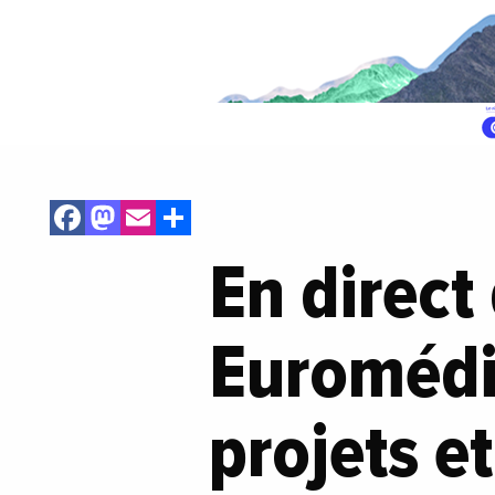
Facebook
Mastodon
Email
Share
En direct 
Euromédi
projets e