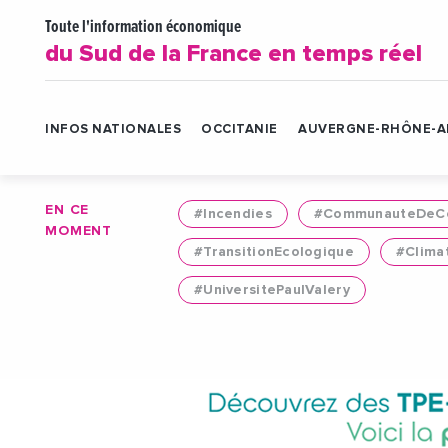
Toute l'information économique
du Sud de la France en temps réel
INFOS NATIONALES
OCCITANIE
AUVERGNE-RHÔNE-A
EN CE
#Incendies
#CommunauteDeCo
MOMENT
#TransitionEcologique
#Clima
#UniversitePaulValery