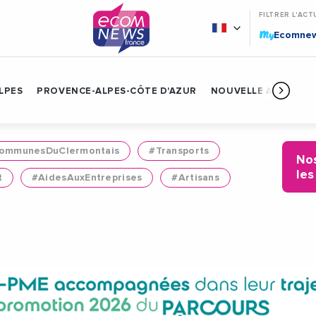
FILTRER L'ACT
My
Ecomne
LPES
PROVENCE-ALPES-CÔTE D'AZUR
NOUVELLE AQUITAIN
mmunesDuClermontais
#Transports
Nos
les
t
#AidesAuxEntreprises
#Artisans