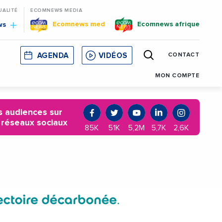
UALITÉ
ECOMNEWS MEDIA
Ecomnews med
Ecomnews afrique
ws
AGENDA
VIDÉOS
CONTACT
E
CORSE
MONACO
CATALOGNE
MON COMPTE
 audiences sur
 réseaux sociaux
85K
51K
5,2M
5,7K
2,6K