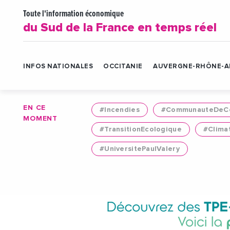
Toute l'information économique
du Sud de la France en temps réel
INFOS NATIONALES
OCCITANIE
AUVERGNE-RHÔNE-A
EN CE
#Incendies
#CommunauteDeCo
MOMENT
#TransitionEcologique
#Clima
#UniversitePaulValery