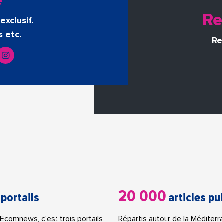
e
Re
exclusif.
s etc.
Re
20 000
 portails
articles pu
Ecomnews, c'est trois portails
Répartis autour de la Méditerr