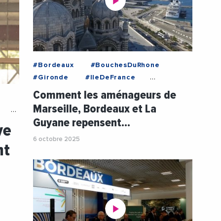
#Bordeaux
#BouchesDuRhone
#Gironde
#IleDeFrance
#Marseille
#Paris
Comment les aménageurs de
#Amenagement
#AurelieCOUSI
Marseille, Bordeaux et La
#BordeauxEuratlantique
#Climat
Guyane repensent…
ve
#Euromediterranee
#Immobilier
#Inondations
6 octobre 2025
nt
#RechauffementClimatique
#SIBCA
#TransitionEcologique
#TransitionEnergetique
#Videos