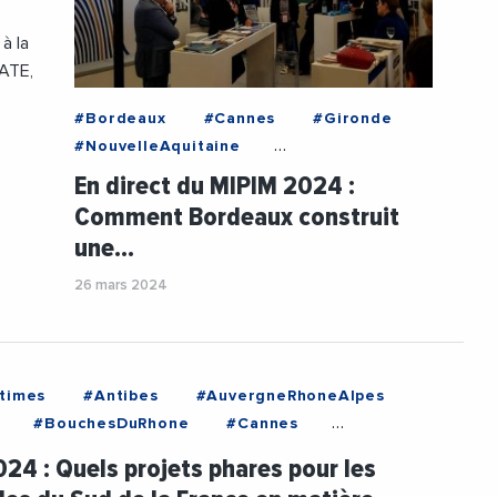
à la
GATE,
#Bordeaux
#Cannes
#Gironde
#NouvelleAquitaine
#BordeauxEuratlantique
En direct du MIPIM 2024 :
#BordeauxMetropole
Comment Bordeaux construit
#ClementRossignolPuech
#Emploi
une…
#Logement
#MIPIM
#MIPIM2024
#Mobilite
26 mars 2024
#TransitionEcologique
#Urbanisme
#Videos
times
#Antibes
#AuvergneRhoneAlpes
#BouchesDuRhone
#Cannes
#HauteGaronne
#Herault
#Lyon
24 : Quels projets phares pour les
#Montpellier
#NouvelleAquitaine