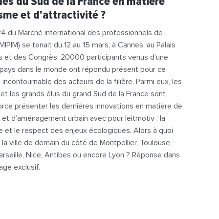
es du Sud de la France en matière
#ProvenceAlpesCoteDAzur
#Rhone
sme et d'attractivité ?
#AgglomerationDeSophiaAntipolis
uratlantique
#BordeauxMetropole
24 du Marché international des professionnels de
nard
#ChristianEstrosi
(MIPIM) se tenait du 12 au 15 mars, à Cannes, au Palais
terranee
#Immobilier
#Innovation
ls et des Congrès. 20000 participants venus d’une
tti
#JeanLucMoudenc
 pays dans le monde ont répondu présent pour ce
esCARADEC
#Logement
#MartineVassal
incontournable des acteurs de la filière. Parmi eux, les
eDeLyon
#MetropoleDeMarseille
s et les grands élus du grand Sud de la France sont
eDeMontpellier
#MetropoleDeNice
rce présenter les dernières innovations en matière de
lafosse
#MIPIM
#MIPIM2024
 et d’aménagement urbain avec pour leitmotiv : la
#ToulouseMetropole
#Urbanisme
ie et le respect des enjeux écologiques. Alors à quoi
la ville de demain du côté de Montpellier, Toulouse,
rseille, Nice, Antibes ou encore Lyon ? Réponse dans
age exclusif.