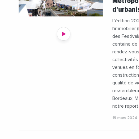
Métropol
#Occitanie
d'urbani
#Toulouse
#BordeauxE
L’édition 20
#BrunoBer
l'immobilier 
#Euromedi
des Festiva
#JeanLeone
centaine de
#LaureAgn
rendez-vous 
#Metropol
collectivité
#Metropol
venues en fo
#MichaelDe
construction
#Mobilite
qualité de v
#Videos
ressemblera 
Bordeaux, Ma
notre report
19 mars 2024