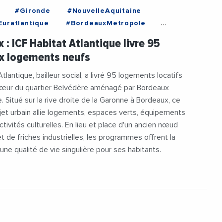
#Gironde
#NouvelleAquitaine
uratlantique
#BordeauxMetropole
ement
#ICFHabitatAtlantique
 : ICF Habitat Atlantique livre 95
t
#Nexity
#Promoteur
#Urbanisme
x logements neufs
tlantique, bailleur social, a livré 95 logements locatifs
cœur du quartier Belvédère aménagé par Bordeaux
e. Situé sur la rive droite de la Garonne à Bordeaux, ce
et urbain allie logements, espaces verts, équipements
ctivités culturelles. En lieu et place d'un ancien nœud
et de friches industrielles, les programmes offrent la
ne qualité de vie singulière pour ses habitants.