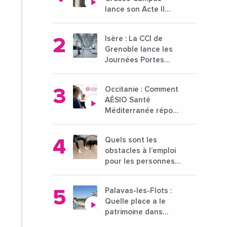
lance son Acte II
pour une nouvelle
étape ambitieuse
Isère : La CCI de
pour l'enseignement
Grenoble lance les
supérieur
Journées Portes
Ouvertes des
entreprises du 15 au
Occitanie : Comment
21 octobre 2024
AÉSIO Santé
Méditerranée répond
à la problématique
des déserts
Quels sont les
médicaux ?
obstacles à l’emploi
pour les personnes
déficientes visuelles
?
Palavas-les-Flots :
Quelle place a le
patrimoine dans
l'attractivité de la