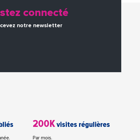
stez connecté
cevez notre newsletter
200K
bliés
visites régulières
anée.
Par mois.