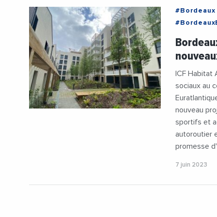
#Bordeaux
#BordeauxE
#Developp
Bordeaux
#Logemen
nouveau
ICF Habitat A
sociaux au 
Euratlantiqu
nouveau proj
sportifs et a
autoroutier 
promesse d'u
7 juin 2023