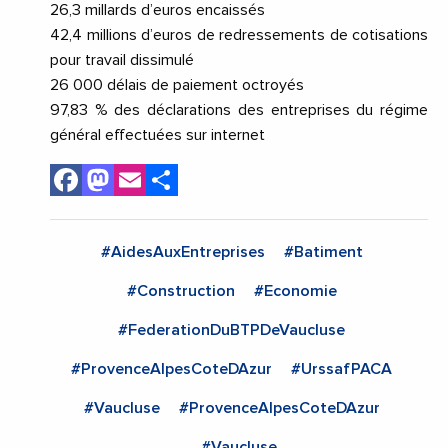
26,3 millards d’euros encaissés
42,4 millions d’euros de redressements de cotisations
pour travail dissimulé
26 000 délais de paiement octroyés
97,83 % des déclarations des entreprises du régime
général effectuées sur internet
Facebook
Mastodon
Email
Share
#AidesAuxEntreprises
#Batiment
#Construction
#Economie
#FederationDuBTPDeVaucluse
#ProvenceAlpesCoteDAzur
#UrssafPACA
#Vaucluse
#ProvenceAlpesCoteDAzur
#Vaucluse