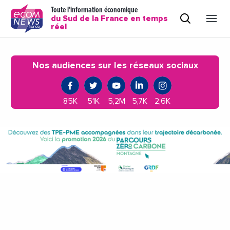
Toute l'information économique
du Sud de la France en temps
réel
Nos audiences sur les réseaux sociaux
85K
51K
5,2M
5,7K
2,6K