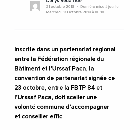
Denys Bédarride
#ProvenceAlpesCoteDAzur
#UrssafPACA
31 octobre 2018
Dernière mise à jour le
#Vaucluse
#ProvenceAlpesCoteDAzur
Mercredi 31 Octobre 2018 à 08:10
#Vaucluse
Inscrite dans un partenariat régional
entre la Fédération régionale du
Bâtiment et l’Urssaf Paca, la
convention de partenariat signée ce
23 octobre, entre la FBTP 84 et
l’Urssaf Paca, doit sceller une
volonté commune d’accompagner
et conseiller effic