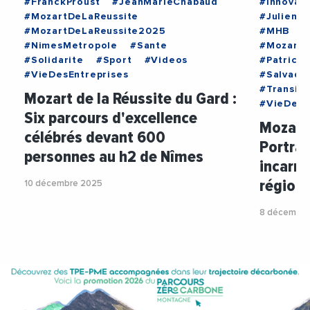
#FranckProust
#JeanMarieChabaud
#Innovati
#MozartDeLaReussite
#JulienDe
#MozartDeLaReussite2025
#MHB
#
#NimesMetropole
#Sante
#MozartD
#Solidarite
#Sport
#Videos
#Patrice
#VieDesEntreprises
#Salvado
#Transit
Mozart de la Réussite du Gard :
#VieDesE
Six parcours d'excellence
Mozart 
célébrés devant 600
Portrai
personnes au h2 de Nîmes
incarne
région
10 décembre 2025
8 décembre