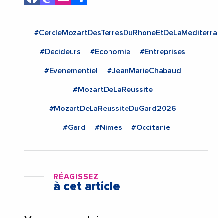
#CercleMozartDesTerresDuRhoneEtDeLaMediterra
#Decideurs
#Economie
#Entreprises
#Evenementiel
#JeanMarieChabaud
#MozartDeLaReussite
#MozartDeLaReussiteDuGard2026
#Gard
#Nimes
#Occitanie
RÉAGISSEZ
à cet article