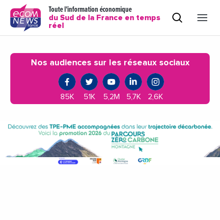
Toute l'information économique
du Sud de la France en temps
réel
Nos audiences sur les réseaux sociaux
85K
51K
5,2M
5,7K
2,6K