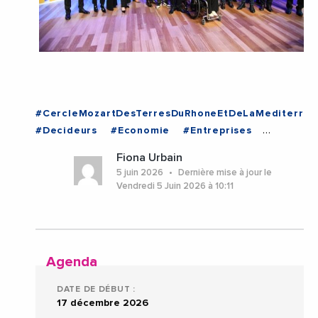
#CercleMozartDesTerresDuRhoneEtDeLaMediterran
#Decideurs
#Economie
#Entreprises
#Evenementiel
#JeanMarieChabaud
Fiona Urbain
#MozartDeLaReussite
5 juin 2026
Dernière mise à jour le
#MozartDeLaReussiteDuGard2026
#Gard
Vendredi 5 Juin 2026 à 10:11
#Nimes
#Occitanie
Agenda
DATE DE DÉBUT :
17 décembre 2026