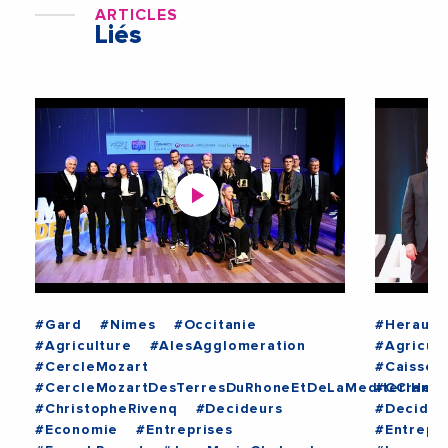
ARTICLES
Liés
#Gard
#Nimes
#Occitanie
#Herault
#Agriculture
#AlesAgglomeration
#Agricult
#CercleMozart
#CaisseD
#CercleMozartDesTerresDuRhoneEtDeLaMediterrane
#CCIHera
#ChristopheRivenq
#Decideurs
#Decideu
#Economie
#Entreprises
#Entrepri