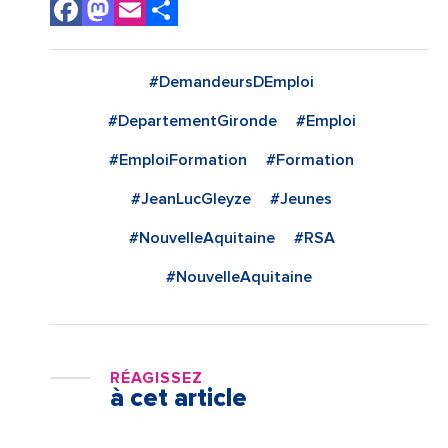
Facebook
Mastodon
Email
Share
#DemandeursDEmploi
#DepartementGironde
#Emploi
#EmploiFormation
#Formation
#JeanLucGleyze
#Jeunes
#NouvelleAquitaine
#RSA
#NouvelleAquitaine
RÉAGISSEZ
à cet article