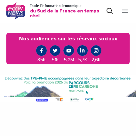
Toute l'information économique
du Sud de la France en temps
réel
Nos audiences sur les réseaux sociaux
85K
51K
5,2M
5,7K
2,6K