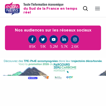
Toute l'information économique
du Sud de la France en temps
réel
Nos audiences sur les réseaux sociaux
85K
51K
5,2M
5,7K
2,6K