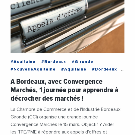
#Aquitaine
#Bordeaux
#Gironde
#NouvelleAquitaine
#Aquitaine
#Bordeaux
#Emploi
#Entreprises
#Gironde
A Bordeaux, avec Convergence
#MarchesPublics
#NouvelleAquitaine
Marchés, 1 journée pour apprendre à
#StartUp
décrocher des marchés !
La Chambre de Commerce et de l'Industrie Bordeaux
Gironde (CCI) organise une grande journée
Convergence Marchés le 15 mars. Objectif ? Aider
les TPE/PME à répondre aux appels d'offres et