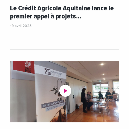
#Entreprises
#Environnement
Le Crédit Agricole Aquitaine lance le
#FondationCreditAgricole
#Innovation
premier appel à projets…
#Patrimoine
#TransitionEcologique
19 avril 2023