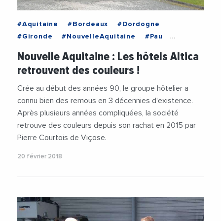
#Aquitaine
#Bordeaux
#Dordogne
#Gironde
#NouvelleAquitaine
#Pau
#PyreneesAtlantiques
#Aquitaine
Nouvelle Aquitaine : Les hôtels Altica
#Bordeaux
#Dordogne
#Economie
retrouvent des couleurs !
#Emploi
#Entreprises
#Gironde
#HotellerieRestauration
#Logement
Crée au début des années 90, le groupe hôtelier a
#NouvelleAquitaine
#Pau
connu bien des remous en 3 décennies d'existence.
#PyreneesAtlantiques
Après plusieurs années compliquées, la société
retrouve des couleurs depuis son rachat en 2015 par
Pierre Courtois de Viçose.
20 février 2018