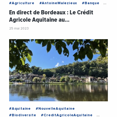
#Agriculture
#AntoineMalezieux
#Banque
#CreditAgricoleAquitaine
En direct de Bordeaux : Le Crédit
#TransitionEnergetique
#Videos
Agricole Aquitaine au…
#VieDesEntreprises
25 mai 2023
#Aquitaine
#NouvelleAquitaine
#Biodiversite
#CreditAgricoleAquitaine