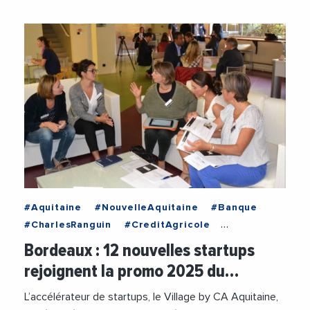
#Aquitaine
#NouvelleAquitaine
#Banque
#CharlesRanguin
#CreditAgricole
#CreditAgricoleAquitaine
#StartUp
Bordeaux : 12 nouvelles startups
#VieDesEntreprises
#VillageByCAAquitaine
rejoignent la promo 2025 du…
L’accélérateur de startups, le Village by CA Aquitaine,