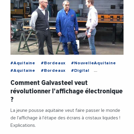
#Aquitaine
#Bordeaux
#NouvelleAquitaine
#Aquitaine
#Bordeaux
#Digital
#Economie
#Emploi
#NouvelleAquitaine
Comment Galvasteel veut
#Numerique
#VieDesEntreprises
révolutionner l'affichage électronique
?
La jeune pousse aquitaine veut faire passer le monde
de l'affichage à l'étape des écrans à cristaux liquides !
Explications.