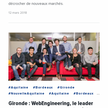
décrocher de nouveaux marchés.
12 mars 2018
#Aquitaine
#Bordeaux
#Gironde
#NouvelleAquitaine
#Aquitaine
#Bordeaux
#Emploi
#EmploiFormation
#Entreprises
Gironde : WebEngineering, le leader
#Gironde
#NouvelleAquitaine
#Recrutement