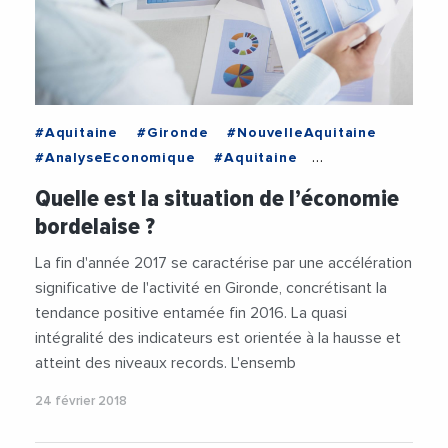
#Aquitaine
#Gironde
#NouvelleAquitaine
#AnalyseEconomique
#Aquitaine
#Commerces
#Economie
#Emploi
Quelle est la situation de l’économie
#Entreprises
#Gironde
#Industrie
bordelaise ?
#NouvelleAquitaine
La fin d'année 2017 se caractérise par une accélération
significative de l'activité en Gironde, concrétisant la
tendance positive entamée fin 2016. La quasi
intégralité des indicateurs est orientée à la hausse et
atteint des niveaux records. L'ensemb
24 février 2018