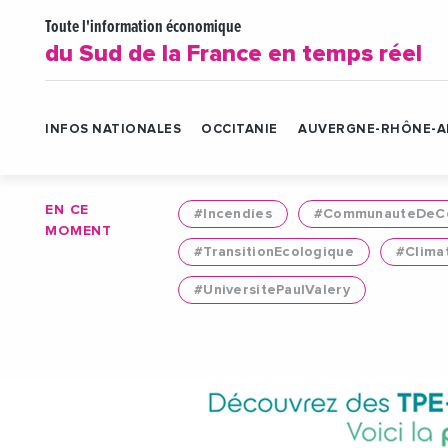
Toute l'information économique
du Sud de la France en temps réel
INFOS NATIONALES
OCCITANIE
AUVERGNE-RHÔNE-A
EN CE
#Incendies
#CommunauteDeCo
MOMENT
#TransitionEcologique
#Clima
#UniversitePaulValery