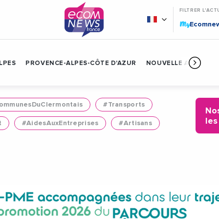
FILTRER L'ACT
My
Ecomne
LPES
PROVENCE-ALPES-CÔTE D'AZUR
NOUVELLE AQUITAIN
mmunesDuClermontais
#Transports
Nos
les
t
#AidesAuxEntreprises
#Artisans