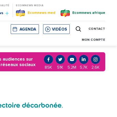
UALITÉ
ECOMNEWS MEDIA
Ecomnews med
Ecomnews afrique
ws
AGENDA
VIDÉOS
CONTACT
E
CORSE
MONACO
CATALOGNE
MON COMPTE
 audiences sur
 réseaux sociaux
85K
51K
5,2M
5,7K
2,6K