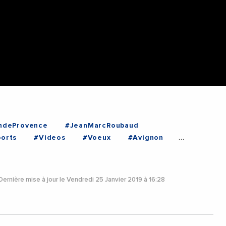
ndeProvence
#JeanMarcRoubaud
ports
#Videos
#Voeux
#Avignon
ernière mise à jour le Vendredi 25 Janvier 2019 à 16:28