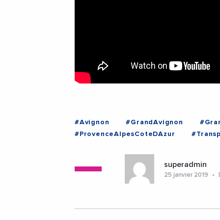
#Avignon
#GrandAvignon
#Gra
#ProvenceAlpesCoteDAzur
#Trans
#ProvenceAlpesCoteDAzur
superadmin
25 janvier 2019
D