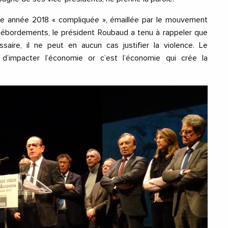
e année 2018 « compliquée », émaillée par le mouvement
débordements, le président Roubaud a tenu à rappeler que
saire, il ne peut en aucun cas justifier la violence. Le
’impacter l’économie or c’est l’économie qui crée la