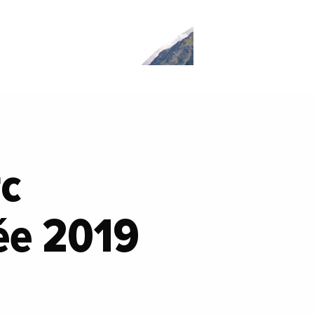
rc
ée 2019