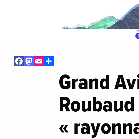
Facebook
Mastodon
Email
Share
Grand Av
Roubaud 
« rayonn