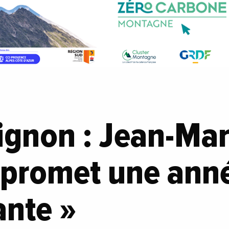
ignon : Jean-Ma
promet une ann
ante »