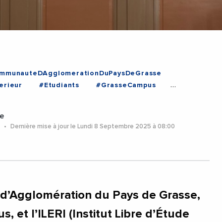
mmunauteDAgglomerationDuPaysDeGrasse
erieur
#Etudiants
#GrasseCampus
#Grasse
#ProvenceAlpesCoteDAzur
e
5
Dernière mise à jour le Lundi 8 Septembre 2025 à 08:00
’Agglomération du Pays de Grasse,
, et l’ILERI (Institut Libre d’Étude