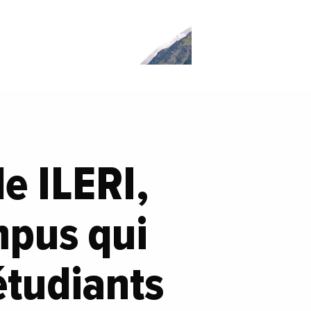
e ILERI,
mpus qui
étudiants