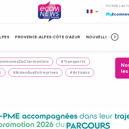
FILTRER L'ACT
My
Ecomne
LPES
PROVENCE-ALPES-CÔTE D'AZUR
NOUVELLE AQUITAIN
mmunesDuClermontais
#Transports
Nos
les
t
#AidesAuxEntreprises
#Artisans