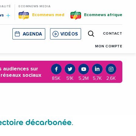
UALITÉ
ECOMNEWS MEDIA
Ecomnews med
Ecomnews afrique
ws
AGENDA
VIDÉOS
CONTACT
E
CORSE
MONACO
CATALOGNE
MON COMPTE
 audiences sur
 réseaux sociaux
85K
51K
5,2M
5,7K
2,6K