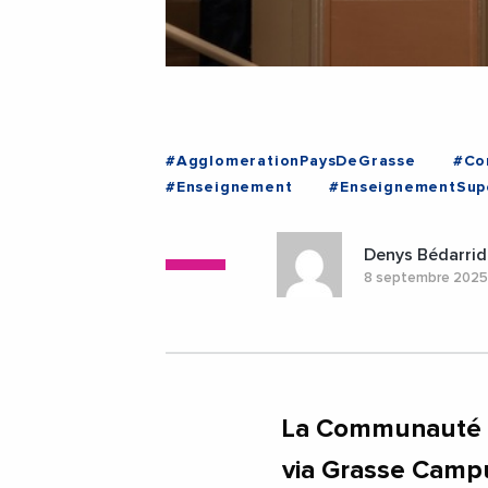
#AgglomerationPaysDeGrasse
#Co
#Enseignement
#EnseignementSup
#JeromeViaud
#AlpesMaritimes
Denys Bédarrid
8 septembre 202
La Communauté d
via Grasse Campus