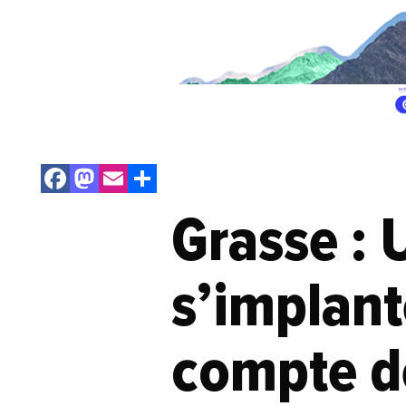
Facebook
Mastodon
Email
Share
Grasse : 
s’implan
compte d