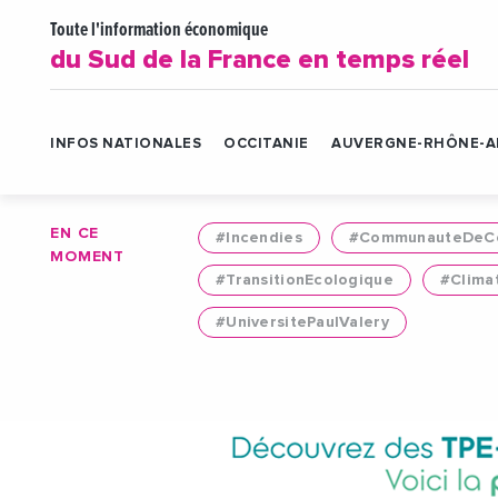
Toute l'information économique
du Sud de la France en temps réel
INFOS NATIONALES
OCCITANIE
AUVERGNE-RHÔNE-A
EN CE
#Incendies
#CommunauteDeCo
MOMENT
#TransitionEcologique
#Clima
#UniversitePaulValery