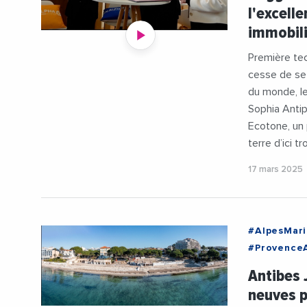
l'excell
#Environn
immobil
#Innovatio
#JeanLeone
Première te
#MIPIM202
cesse de se 
#Urbanism
du monde, l
Sophia Antip
Ecotone, un 
terre d’ici t
17 mars 2025
#AlpesMari
#Provence
#Agglomera
Antibes 
#Construct
neuves p
#Travaux