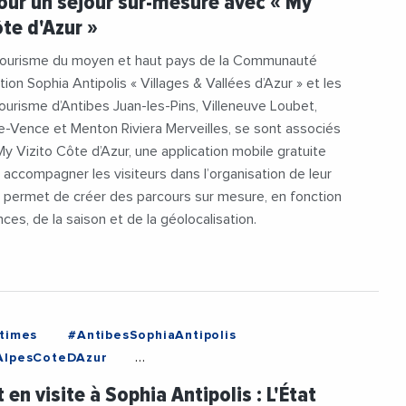
our un séjour sur-mesure avec « My
ôte d'Azur »
 Tourisme du moyen et haut pays de la Communauté
ion Sophia Antipolis « Villages & Vallées d’Azur » et les
ourisme d’Antibes Juan-les-Pins, Villeneuve Loubet,
e-Vence et Menton Riviera Merveilles, se sont associés
My Vizito Côte d’Azur, une application mobile gratuite
accompagner les visiteurs dans l’organisation de leur
til permet de créer des parcours sur mesure, en fonction
ces, de la saison et de la géolocalisation.
times
#AntibesSophiaAntipolis
AlpesCoteDAzur
tionDeSophiaAntipolis
#Economie
 en visite à Sophia Antipolis : L'État
es
#Innovation
#IntelligenceArtificielle