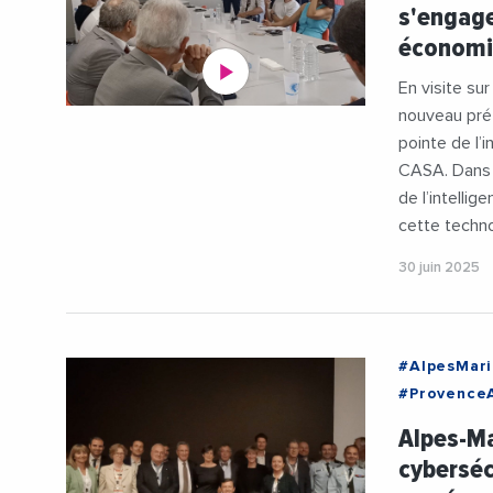
s'engage
#JeanLeone
économ
#Technolo
En visite su
nouveau pré
pointe de l’
CASA. Dans q
de l’intellig
cette techno
30 juin 2025
#AlpesMari
#Provence
#Agglomera
Alpes-Ma
#Cybersecu
cyberséc
#Intelligen