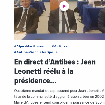
#AlpesMaritimes
#Antibes
#AntibesSophiaAntipolis
#ProvenceAlpesCoteDAzur
En direct d’Antibes : Jean
#AgglomerationDeSophiaAntipolis
#Agricultur
Leonetti réélu à la
#Commerces
#Economie
#Elections
#Environnement
#JeanLeonetti
#Politique
présidence…
Quatrième mandat et cap assumé pour Jean Léonetti. À 
tête de la communauté d’agglomération créée en 2002, 
Maire d'Antibes entend consolider la puissance de Sophi