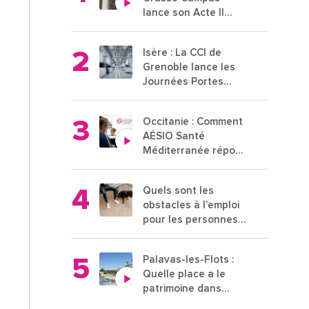
lance son Acte II
pour une nouvelle
étape ambitieuse
Isère : La CCI de
pour l'enseignement
Grenoble lance les
supérieur
Journées Portes
Ouvertes des
entreprises du 15 au
Occitanie : Comment
21 octobre 2024
AÉSIO Santé
Méditerranée répond
à la problématique
des déserts
Quels sont les
médicaux ?
obstacles à l’emploi
pour les personnes
déficientes visuelles
?
Palavas-les-Flots :
Quelle place a le
patrimoine dans
l'attractivité de la