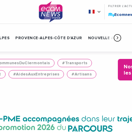
FILTRER L'ACT
My
Ecomne
LPES
PROVENCE-ALPES-CÔTE D'AZUR
NOUVELLE AQUITAIN
mmunesDuClermontais
#Transports
Nos
les
t
#AidesAuxEntreprises
#Artisans