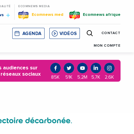
UALITÉ
ECOMNEWS MEDIA
Ecomnews med
Ecomnews afrique
ws
AGENDA
VIDÉOS
CONTACT
E
CORSE
MONACO
CATALOGNE
MON COMPTE
 audiences sur
 réseaux sociaux
85K
51K
5,2M
5,7K
2,6K