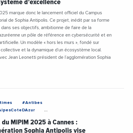
système d’excellence
e
#Videos
#VieDesEntreprises
 2025 marque donc le lancement officiel du Campus
rial de Sophia Antipolis. Ce projet, inédit par sa forme
 dans ses objectifs, ambitionne de faire de la
azuréenne un pôle de référence en cybersécurité et en
artificielle. Un modèle « hors les murs », fondé sur
ce collective et la dynamique d’un écosystème local.
vec Jean Leonetti président de l’agglomération Sophia
times
#Antibes
AlpesCoteDAzur
tionDeSophiaAntipolis
#Attractivite
t du MIPIM 2025 à Cannes :
rite
#Developpement
#Ecologie
ération Sophia Antipolis vise
#Emploi
#Entreprises