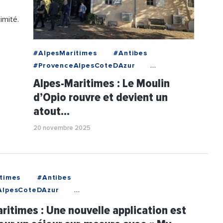
imité.
#AlpesMaritimes
#Antibes
#ProvenceAlpesCoteDAzur
#AgglomerationDeSophiaAntipolis
Alpes-Maritimes : Le Moulin
#Agriculture
#AgricultureBio
d’Opio rouvre et devient un
#AOP
#Bio
#Culture
atout…
#Innovation
#JeanLeonetti
#Oleiculture
#Patrimoine
20 novembre 2025
#Tourisme
times
#Antibes
AlpesCoteDAzur
tionDeSophiaAntipolis
#Innovation
ritimes : Une nouvelle application est
tti
#Tourisme