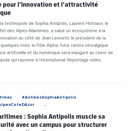
 pour l'innovation et l'attractivité
tti
#PrefectureDesAlpesMaritimes
ique
gie
#Videos
r la technopole de Sophia Antipolis, Laurent Hottiaux, le
fet des Alpes-Maritimes, a salué un écosystème à la
innovation au côté de Jean Leonetti, le président de la
uelques mois, le Pôle Alpha, futur centre névralgique
ence artificielle et du numérique sera inauguré au coeur de
pole qui rayonne à l’international. Reportage vidéo.
times
#AntibesSophiaAntipolis
AlpesCoteDAzur
tionDeSophiaAntipolis
#Collectivites
ritimes : Sophia Antipolis muscle sa
rite
#Decideurs
urité avec un campus pour structurer
ceArtificielle
#JeanLeonetti