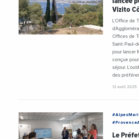
lancée p
Vizito C
L’Office de
d’Agglomérat
Offices de T
Saint-Paul-d
pour lancer 
conçue pour 
séjour. L’ou
des préféren
12 août 2025
#AlpesMari
#Provence
#Agglomera
Le Préfet
#Entrepris