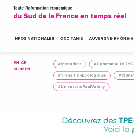
Toute l'information économique
du Sud de la France en temps réel
INFOS NATIONALES
OCCITANIE
AUVERGNE-RHÔNE-A
EN CE
#Incendies
#CommunauteDeCo
MOMENT
#TransitionEcologique
#Clima
#UniversitePaulValery