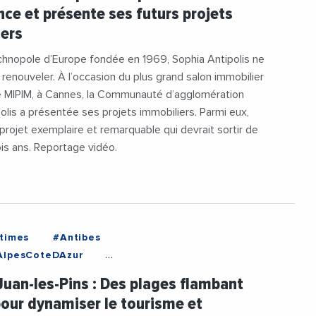
ence et présente ses futurs projets
ement
#Formation
#Immobilier
iers
n
#IntelligenceArtificielle
tti
#Logement
#MIPIM
chnopole d’Europe fondée en 1969, Sophia Antipolis ne
5
#Sante
#SophiaAntipolis
renouveler. À l’occasion du plus grand salon immobilier
e
#Videos
e MIPIM, à Cannes, la Communauté d’agglomération
olis a présentée ses projets immobiliers. Parmi eux,
projet exemplaire et remarquable qui devrait sortir de
rois ans. Reportage vidéo.
times
#Antibes
AlpesCoteDAzur
tionDeSophiaAntipolis
#Attractivite
Juan-les-Pins : Des plages flambant
ion
#JeanLeonetti
#Tourisme
our dynamiser le tourisme et
#Videos