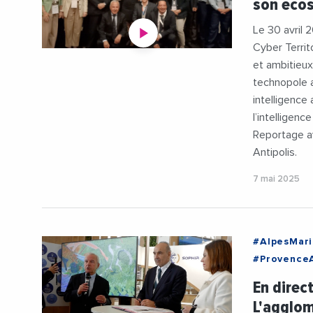
son éco
#Numeriqu
Le 30 avril
Cyber Territo
et ambitieux
technopole 
intelligence 
l’intelligen
Reportage a
Antipolis.
7 mai 2025
#AlpesMari
#Provence
#Agglomera
En direc
#Cybersecu
L'agglom
#Economie