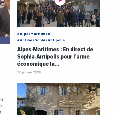
#AlpesMaritimes
#AntibesSophiaAntipolis
#ProvenceAlpesCoteDAzur
Alpes-Maritimes : En direct de
#AgglomerationDeSophiaAntipolis
Sophia-Antipolis pour l’arme
#CharlesAngeGinesy
économique la…
#Collectivites
e
#DepartementDesAlpesMaritimes
30 janvier 2026
#Digital
#Economie
#Entreprises
#Innovation
#IntelligenceArtificielle
#JeanLeonetti
#Numerique
la
#StartUp
#Videos
le
a