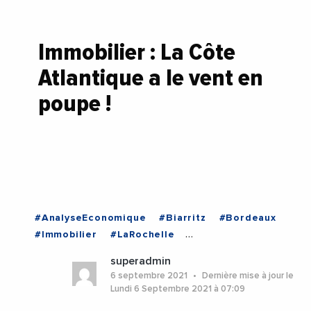
Immobilier : La Côte
Atlantique a le vent en
poupe !
#AnalyseEconomique
#Biarritz
#Bordeaux
#Immobilier
#LaRochelle
#NouvelleAquitaine
#Biarritz
#Bordeaux
superadmin
#LaRochelle
#NouvelleAquitaine
6 septembre 2021
Dernière mise à jour le
Lundi 6 Septembre 2021 à 07:09