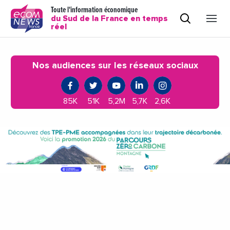
Toute l'information économique
du Sud de la France en temps
réel
Nos audiences sur les réseaux sociaux
85K
51K
5,2M
5,7K
2,6K