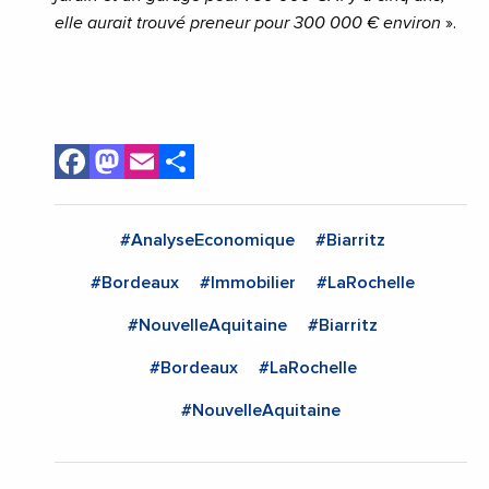
elle aurait trouvé preneur pour 300 000 € environ
».
Facebook
Mastodon
Email
Share
#AnalyseEconomique
#Biarritz
#Bordeaux
#Immobilier
#LaRochelle
#NouvelleAquitaine
#Biarritz
#Bordeaux
#LaRochelle
#NouvelleAquitaine