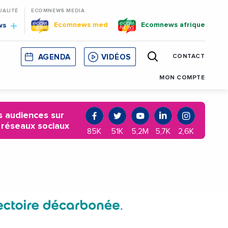
UALITÉ
ECOMNEWS MEDIA
Ecomnews med
Ecomnews afrique
ws
AGENDA
VIDÉOS
CONTACT
E
CORSE
MONACO
CATALOGNE
MON COMPTE
 audiences sur
 réseaux sociaux
85K
51K
5,2M
5,7K
2,6K