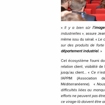
«
Il y a bien sûr
l’imag
industrielles
», assure Jean
même issu du sérail. «
Le c
sur des produits de forte
département industriel
.
»
Cet écosystème fourni doit
relation client, visibilité
jusqu’au client…
«
Ce n’est
l’APPIM (Association 
Méditerranéenne).
«
Nous
difficultés liées au manq
efforts ne peuvent pas êtr
ce virage-là doivent être a