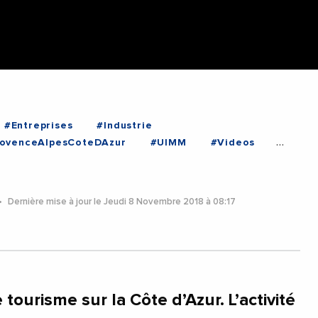
#Entreprises
#Industrie
ovenceAlpesCoteDAzur
#UIMM
#Videos
lpesCoteDAzur
Dernière mise à jour le Jeudi 8 Novembre 2018 à 08:17
e tourisme sur la Côte d’Azur. L’activité