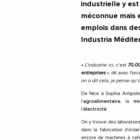
industrielle y es
méconnue mais e
emplois dans des
Industria Méditer
«
L’industrie ici, c’est
70.0
entreprises
», dit avec forc
on a dit cela, je pense qu’
De Nice à Sophia Antipolis
l’
agroalimentaire
, la
mi
l’
électricité
.
On y trouve des laboratoir
dans la fabrication d’éc
encore de machines à café