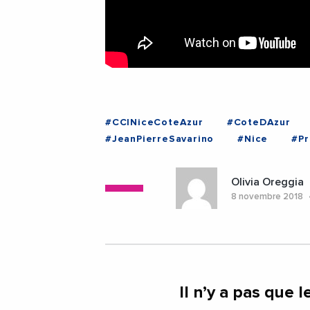
#CCINiceCoteAzur
#CoteDAzur
#JeanPierreSavarino
#Nice
#Pr
#CoteDAzur
#Nice
#ProvenceA
Olivia Oreggia
8 novembre 2018
Il n’y a pas que l