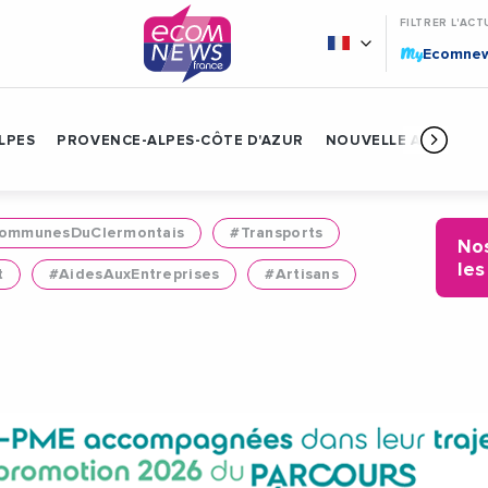
FILTRER L'ACT
My
Ecomne
LPES
PROVENCE-ALPES-CÔTE D'AZUR
NOUVELLE AQUITAIN
mmunesDuClermontais
#Transports
Nos
les
t
#AidesAuxEntreprises
#Artisans