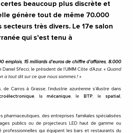
t certes beaucoup plus discrète et
lle génère tout de même 70.000
 secteurs très divers. Le 17e salon
ranée qui s’est tenu à
00 emplois
,
15 milliards d’euros de chiffre d’affaires
,
8.000
e Daniel Sfecci, le président de l’UIMM Côte d’Azur. «
Quand
on a tout dit sur ce que nous sommes !
»
, de Carros à Grasse, l’industrie azuréenne s’illustre dans
croélectronique
, la
mécanique
, le
BTP
, le
spatial
,
es pharmaceutiques, des entreprises familiales spécialisées
lairages publics ou de projecteurs LED haut de gamme ou
 professionnelles qui équipent les bars et restaurants du