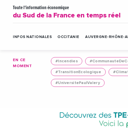
Toute l'information économique
du Sud de la France en temps réel
INFOS NATIONALES
OCCITANIE
AUVERGNE-RHÔNE-A
EN CE
#Incendies
#CommunauteDeCo
MOMENT
#TransitionEcologique
#Clima
#UniversitePaulValery