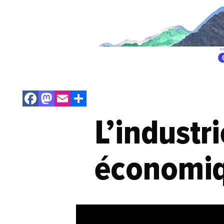
Facebook
Mastodon
Email
Share
L’industri
économiq