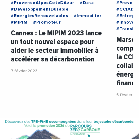
#ProvenceAlpesCoteDAzur
#Data
#Provenc
#DeveloppementDurable
#CCIAixM
#EnergiesRenouvelables
#Immobilier
#Entrepri
#MIPIM
#Promoteur
#Innovati
#Transit
Cannes : Le MIPIM 2023 lance
Marseil
un tout nouvel espace pour
compéti
aider le secteur immobilier à
la CCIA
accélérer sa décarbonation
collabo
7 février 2023
énergét
financ
6 février 2