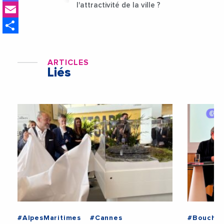
Email
l'attractivité de la ville ?
Share
ARTICLES
Liés
#AlpesMaritimes
#Cannes
#Bouche