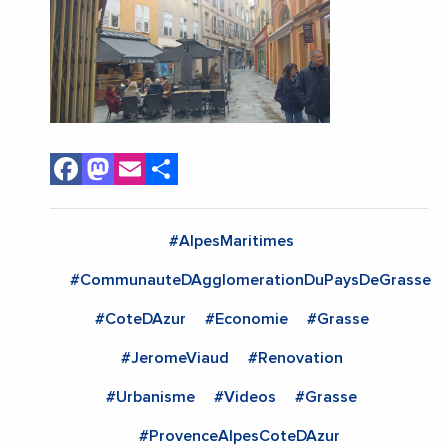
Facebook
Mastodon
Email
Share
#AlpesMaritimes
#CommunauteDAgglomerationDuPaysDeGrasse
#CoteDAzur
#Economie
#Grasse
#JeromeViaud
#Renovation
#Urbanisme
#Videos
#Grasse
#ProvenceAlpesCoteDAzur