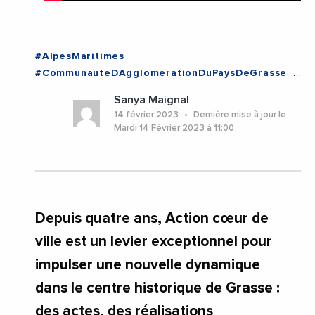
#AlpesMaritimes
#CommunauteDAgglomerationDuPaysDeGrasse
#CoteDAzur
#Economie
#Grasse
Sanya Maignal
#JeromeViaud
#Renovation
#Urbanisme
14 février 2023
Dernière mise à jour le
#Videos
#Grasse
#ProvenceAlpesCoteDAzur
Mardi 14 Février 2023 à 11:00
Depuis quatre ans, Action cœur de
ville est un levier exceptionnel pour
impulser une nouvelle dynamique
dans le centre historique de Grasse :
des actes, des réalisations