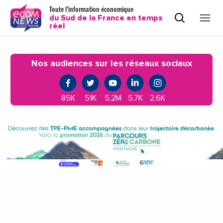
Toute l'information économique
du Sud de la France en temps
réel
Nos audiences sur les réseaux sociaux
85K
51K
5,2M
5,7K
2,6K