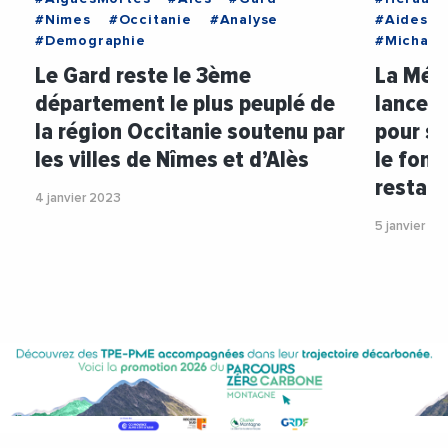
#Nimes
#Occitanie
#Analyse
#Aides
#Demographie
#Michael
Le Gard reste le 3ème
La Métr
département le plus peuplé de
lance s
la région Occitanie soutenu par
pour so
les villes de Nîmes et d’Alès
le fond
restaur
4 janvier 2023
5 janvier 20