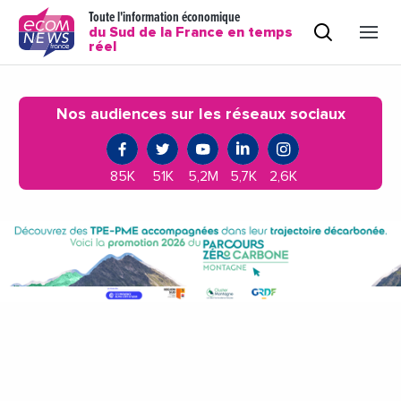
Toute l'information économique
du Sud de la France en temps
réel
Nos audiences sur les réseaux sociaux
85K
51K
5,2M
5,7K
2,6K