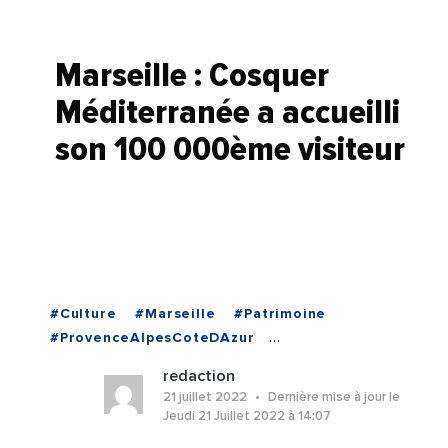
Marseille : Cosquer
Méditerranée a accueilli
son 100 000ème visiteur
#Culture
#Marseille
#Patrimoine
#ProvenceAlpesCoteDAzur
#RegionSudProvenceAlpesCoteDAzur
redaction
#Tourisme
#Marseille
21 juillet 2022
Dernière mise à jour le
#ProvenceAlpesCoteDAzur
Jeudi 21 Juillet 2022 à 14:07