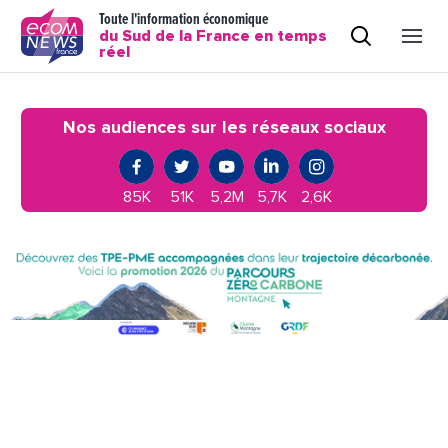
Toute l'information économique
du Sud de la France en temps
réel
Nos audiences sur les réseaux sociaux
85K
51K
5,2M
5,7K
2,6K