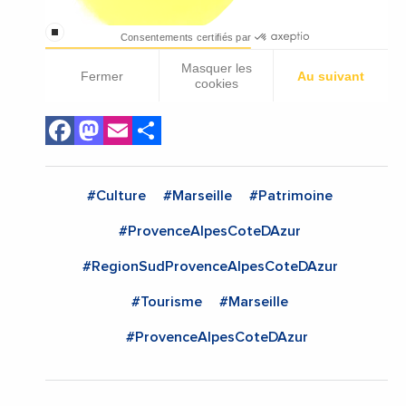
Facebook
Mastodon
Email
Share
#Culture
#Marseille
#Patrimoine
#ProvenceAlpesCoteDAzur
#RegionSudProvenceAlpesCoteDAzur
#Tourisme
#Marseille
#ProvenceAlpesCoteDAzur