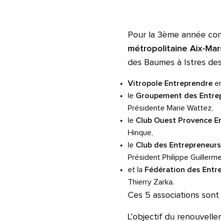
Pour la 3ème année co
métropolitaine Aix-Mar
des Baumes à Istres des
Vitropole Entreprendre
en
le
Groupement des Entrep
Présidente Marie Wattez,
le
Club Ouest Provence E
Hinque,
le
Club des Entrepreneurs
Président Philippe Guillerm
et la
Fédération des Entr
Thierry Zarka.
Ces 5 associations son
L’objectif du renouvell