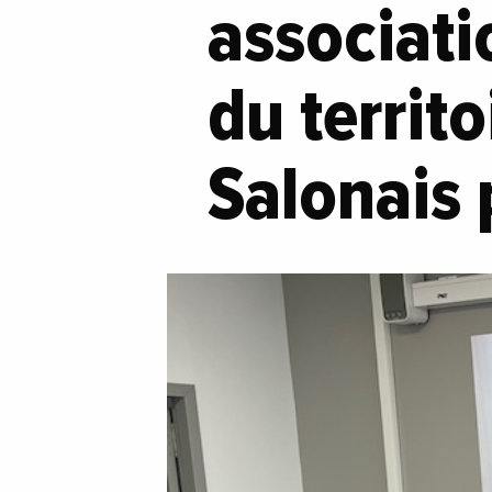
associati
du territ
Salonais 