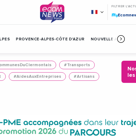
FILTRER L'ACT
My
Ecomne
LPES
PROVENCE-ALPES-CÔTE D'AZUR
NOUVELLE AQUITAIN
mmunesDuClermontais
#Transports
Nos
les
t
#AidesAuxEntreprises
#Artisans