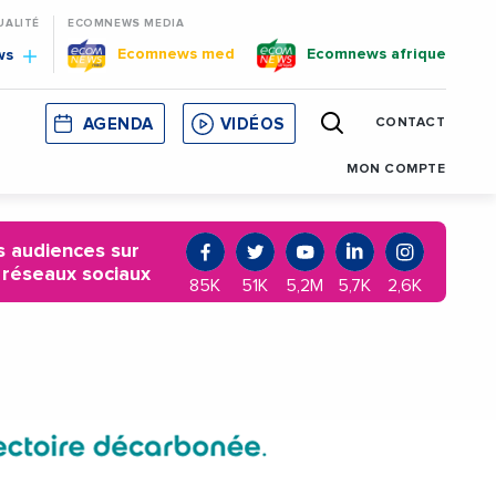
UALITÉ
ECOMNEWS MEDIA
Ecomnews med
Ecomnews afrique
ws
AGENDA
VIDÉOS
CONTACT
E
CORSE
MONACO
CATALOGNE
MON COMPTE
 audiences sur
 réseaux sociaux
85K
51K
5,2M
5,7K
2,6K