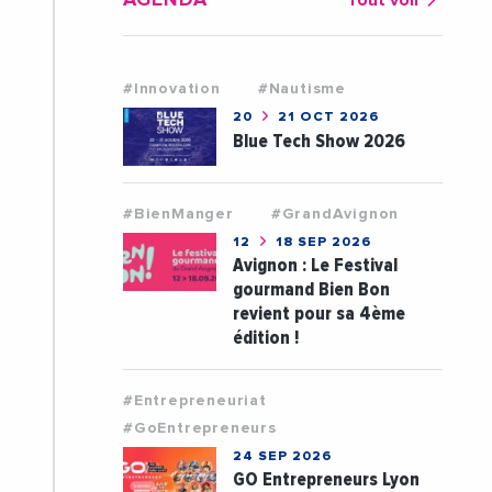
AGENDA
Tout voir
#Innovation
#Nautisme
20
21 OCT 2026
Blue Tech Show 2026
#BienManger
#GrandAvignon
12
18 SEP 2026
Avignon : Le Festival
gourmand Bien Bon
revient pour sa 4ème
édition !
#Entrepreneuriat
#GoEntrepreneurs
24 SEP 2026
GO Entrepreneurs Lyon