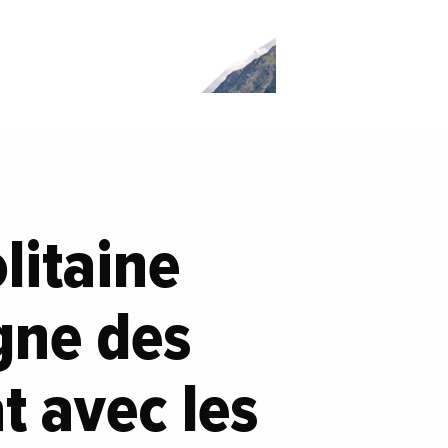
litaine
gne des
t avec les