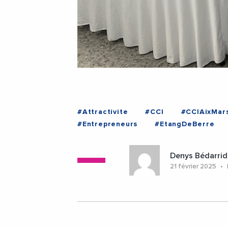
#Attractivite
#CCI
#CCIAixMars
#Entrepreneurs
#EtangDeBerre
#AixEnProvence
#Marseille
#Pr
Denys Bédarrid
21 février 2025