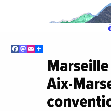
Facebook
Mastodon
Email
Share
Marseille
Aix-Marse
conventio