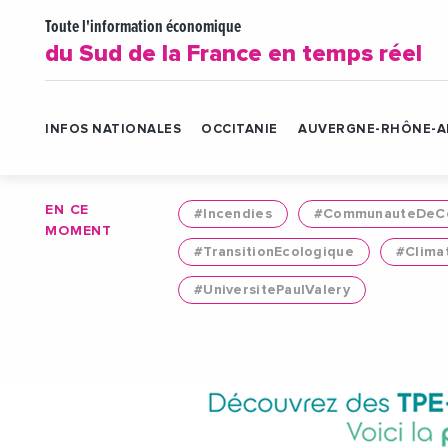
Toute l'information économique
du Sud de la France en temps réel
INFOS NATIONALES
OCCITANIE
AUVERGNE-RHÔNE-A
EN CE
#Incendies
#CommunauteDeCo
MOMENT
#TransitionEcologique
#Clima
#UniversitePaulValery